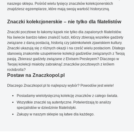
naszego sklepu. Pośród wielu tysięcy znaczków kolekcjonerskich
znajdziesz egzemplarze, które mają swoją wartość historyczną.
Znaczki kolekcjonerskie – nie tylko dla filatelistów
Znaczki pocztowe to łakomy kąsek nie tylko dla zapalonych filatelistów.
Na świecie bardzo łatwo znaleźć ludzi, którzy zbierają wszelkie gadżety
związane z daną postacią, historią czy jakimkolwiek zjawiskiem kultury.
Znaczki ukazują się z różnych okazji i na cześć wielu postaciom. Dlatego
stanowią znakomite uzupełnienie kolekcji gadżetów związanych z Twoją
pasją. Zbierasz gadżety związane z Elvisem Presleyem? Dlaczego w
Twojej kolekcji miałoby zabraknąć znaczków pocztowych z królem
rock&rolla?
Postaw na Znaczkopol.pl
Dlaczego Znaczkopol.pl to najlepszy wybór? Powodów jest wiele!
Posiadamy wielotysięczną kolekcję znaczków z całego świata.
Wszystkie znaczki są autentyczne. Potwierdzają to analizy
specjalistów w dziedzinie filatelistyki.
Zakupy w naszym sklepie są łatwe dla każdego.