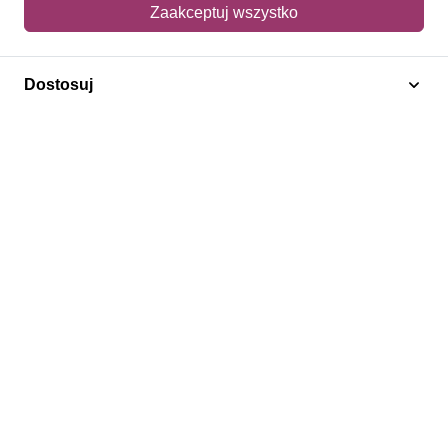
Mój koszyk
Zaakceptuj wszystko
Adres dostawy
Dostosuj
Polecamy
Znaczki Konie
Znaczki Politycy
Znaczki Żaglowce
Znaczki Kwiaty
Znaczki Herby / Heraldyka / Symbole
Regulamin
Prywatność
Bezpieczeństwo
2026 © SlimAD All Rights Reserved.