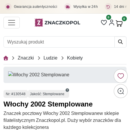
Przejdź do treści głównej
Gwarancja autentyczności
Wysyłka w 24h
14 dni na
0
Liczba pozycji 
0
Pro
Znaczki
Ludzie
Kobiety
Numer
Nr
: #130548
Jakość: Stemplowane
Włochy 2002 Stemplowane
Znaczek pocztowy Włochy 2002 Stemplowanew sklepie
filatelistycznym Znaczkopol.pl. Duży wybór znaczków dla
każdego kolekcjonera