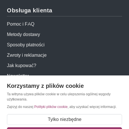
Obsługa klienta
Pomoc i FAQ
Metody dostawy
Sposoby płatności
Zwroty i reklamacje
Jak kupować?
Newsletter
Korzystamy z plików cookie
Konto
Ta witryna używa plików cookie w celu ulepszenia ogólnej wygody
użytkowania.
Zajrzyj do naszej
Polityki plików cookie
, aby uzyskać więcej informacji.
Moje konto
Moje zamówienia
Tylko niezbędne