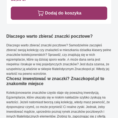
Dodaj do koszyka
Dlaczego warto zbierać znaczki pocztowe?
Dlaczego warto zbierać znaczki pocztowe? Samodzielnie zacząłeś
zbierać swoją kolekcję czy znalazłeś w mieszkaniu dziadka klasery pełne
znaczków kolekcjonerskich? Sprawdź, czy znajdują się w nich
egzemplarze, które są dzisiaj sporo warte. A może dana seria jest
niepełna i brakuje w niej pojedynczych znaczków? Jest duża szansa, że
uzupełnisz ją właśnie w sklepie filatelistycznym Znaczkopol.pl. Wtedy jej
wartość na pewno wzrośnie.
Chcesz inwestować w znaczki? Znaczkopol.pl to
znakomite miejsce
Kolekcjonowanie znaczków często staje się poważną inwestycją.
Egzemplarze, które ukazały się w niskim nakładzie szybko zyskują na
wartości. Jeżeli natomiast tworzą całą kolekcję, wtedy masz pewność, że
dysponujesz czymś, co może przynieść Ci realne zyski. Jednak, żeby
inwestować mądrze, uprzednio poznaj rynek znaczków pocztowych i
innych filatelistycznych elementów. Zrobisz to, zapoznając się z ofertą