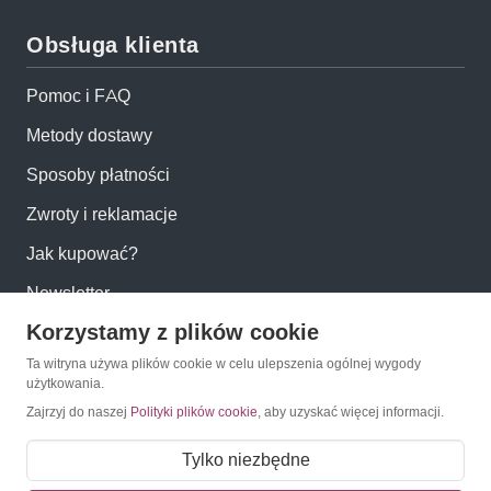
Obsługa klienta
Pomoc i FAQ
Metody dostawy
Sposoby płatności
Zwroty i reklamacje
Jak kupować?
Newsletter
Korzystamy z plików cookie
Konto
Ta witryna używa plików cookie w celu ulepszenia ogólnej wygody
użytkowania.
Zajrzyj do naszej
Polityki plików cookie
, aby uzyskać więcej informacji.
Moje konto
Moje zamówienia
Tylko niezbędne