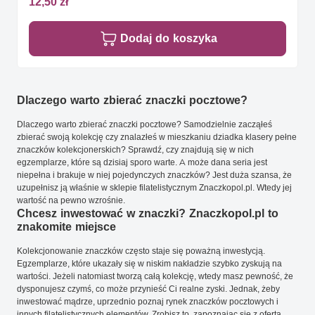
12,50 zł
Dodaj do koszyka
Dlaczego warto zbierać znaczki pocztowe?
Dlaczego warto zbierać znaczki pocztowe? Samodzielnie zacząłeś
zbierać swoją kolekcję czy znalazłeś w mieszkaniu dziadka klasery pełne
znaczków kolekcjonerskich? Sprawdź, czy znajdują się w nich
egzemplarze, które są dzisiaj sporo warte. A może dana seria jest
niepełna i brakuje w niej pojedynczych znaczków? Jest duża szansa, że
uzupełnisz ją właśnie w sklepie filatelistycznym Znaczkopol.pl. Wtedy jej
wartość na pewno wzrośnie.
Chcesz inwestować w znaczki? Znaczkopol.pl to
znakomite miejsce
Kolekcjonowanie znaczków często staje się poważną inwestycją.
Egzemplarze, które ukazały się w niskim nakładzie szybko zyskują na
wartości. Jeżeli natomiast tworzą całą kolekcję, wtedy masz pewność, że
dysponujesz czymś, co może przynieść Ci realne zyski. Jednak, żeby
inwestować mądrze, uprzednio poznaj rynek znaczków pocztowych i
innych filatelistycznych elementów. Zrobisz to, zapoznając się z ofertą