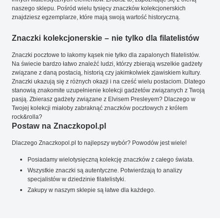
naszego sklepu. Pośród wielu tysięcy znaczków kolekcjonerskich
znajdziesz egzemplarze, które mają swoją wartość historyczną.
Znaczki kolekcjonerskie – nie tylko dla filatelistów
Znaczki pocztowe to łakomy kąsek nie tylko dla zapalonych filatelistów.
Na świecie bardzo łatwo znaleźć ludzi, którzy zbierają wszelkie gadżety
związane z daną postacią, historią czy jakimkolwiek zjawiskiem kultury.
Znaczki ukazują się z różnych okazji i na cześć wielu postaciom. Dlatego
stanowią znakomite uzupełnienie kolekcji gadżetów związanych z Twoją
pasją. Zbierasz gadżety związane z Elvisem Presleyem? Dlaczego w
Twojej kolekcji miałoby zabraknąć znaczków pocztowych z królem
rock&rolla?
Postaw na Znaczkopol.pl
Dlaczego Znaczkopol.pl to najlepszy wybór? Powodów jest wiele!
Posiadamy wielotysięczną kolekcję znaczków z całego świata.
Wszystkie znaczki są autentyczne. Potwierdzają to analizy
specjalistów w dziedzinie filatelistyki.
Zakupy w naszym sklepie są łatwe dla każdego.