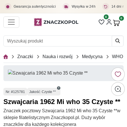
Przejdź do treści głównej
Gwarancja autentyczności
Wysyłka w 24h
14 dni na
0
Liczba pozycji 
0
Pro
Znaczki
Nauka i rozwój
Medycyna
WHO
Numer
Nr
: #125781
Jakość: Czyste **
Szwajcaria 1962 Mi who 35 Czyste **
Znaczek pocztowy Szwajcaria 1962 Mi who 35 Czyste **w
sklepie filatelistycznym Znaczkopol.pl. Duży wybór
znaczków dla każdego kolekcjonera