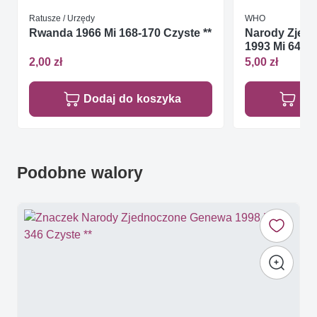
Ratusze / Urzędy
WHO
Rwanda 1966 Mi 168-170 Czyste **
Narody Zjed
1993 Mi 648-6
2,00 zł
5,00 zł
Dodaj do koszyka
Do
Podobne walory