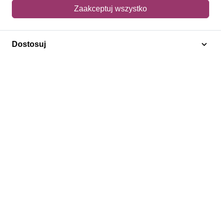
Mój koszyk
Zaakceptuj wszystko
Adres dostawy
Dostosuj
Polecamy
Znaczki Konie
Znaczki Politycy
Znaczki Żaglowce
Znaczki Kwiaty
Znaczki Herby / Heraldyka / Symbole
Regulamin
Prywatność
Bezpieczeństwo
2026 © SlimAD All Rights Reserved.