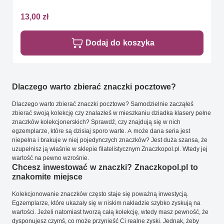
13,00 zł
Dodaj do koszyka
Dlaczego warto zbierać znaczki pocztowe?
Dlaczego warto zbierać znaczki pocztowe? Samodzielnie zacząłeś
zbierać swoją kolekcję czy znalazłeś w mieszkaniu dziadka klasery pełne
znaczków kolekcjonerskich? Sprawdź, czy znajdują się w nich
egzemplarze, które są dzisiaj sporo warte. A może dana seria jest
niepełna i brakuje w niej pojedynczych znaczków? Jest duża szansa, że
uzupełnisz ją właśnie w sklepie filatelistycznym Znaczkopol.pl. Wtedy jej
wartość na pewno wzrośnie.
Chcesz inwestować w znaczki? Znaczkopol.pl to
znakomite miejsce
Kolekcjonowanie znaczków często staje się poważną inwestycją.
Egzemplarze, które ukazały się w niskim nakładzie szybko zyskują na
wartości. Jeżeli natomiast tworzą całą kolekcję, wtedy masz pewność, że
dysponujesz czymś, co może przynieść Ci realne zyski. Jednak, żeby