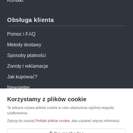
Kontakt
Obsługa klienta
Pomoc i FAQ
Metody dostawy
Sposoby płatności
Zwroty i reklamacje
Jak kupować?
Newsletter
Korzystamy z plików cookie
Konto
Ta witryna używa plików cookie w celu ulepszenia ogólnej wygody
użytkowania.
Moje konto
Zajrzyj do naszej
Polityki plików cookie
, aby uzyskać więcej informacji.
Moje zamówienia