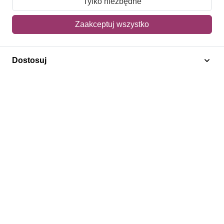
Tylko niezbędne
Mój koszyk
Zaakceptuj wszystko
Adres dostawy
Dostosuj
Polecamy
Znaczki Konie
Znaczki Politycy
Znaczki Żaglowce
Znaczki Kolarstwo
Znaczki Boże Narodzenie
Regulamin
Prywatność
Bezpieczeństwo