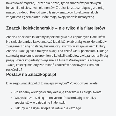
inwestować mądrze, uprzednio poznaj rynek znaczków pocztowych i
innych filatelistycznych elementów. Zrobisz to, zapoznając się z ofertą
naszego sklepu. Pośród wielu tysięcy znaczków kolekcjonerskich
znajdziesz egzemplarze, które mają swoją wartość historyczną.
Znaczki kolekcjonerskie – nie tylko dla filatelistów
Znaczki pocztowe to łakomy kąsek nie tylko dla zapalonych filatelistów.
Na świecie bardzo łatwo znaleźć ludzi, którzy zbierają wszelkie gadżety
związane z daną postacią, historią czy jakimkolwiek zjawiskiem kultury.
Znaczki ukazują się z różnych okazji i na cześć wielu postaciom. Dlatego
stanowią znakomite uzupełnienie kolekcji gadżetów związanych z Twoją
pasją. Zbierasz gadżety związane z Elvisem Presleyem? Dlaczego w
Twojej kolekcji miałoby zabraknąć znaczków pocztowych z królem
rock&rolla?
Postaw na Znaczkopol.pl
Dlaczego Znaczkopol.pl to najlepszy wybór? Powodów jest wiele!
Posiadamy wielotysięczną kolekcję znaczków z całego świata.
Wszystkie znaczki są autentyczne. Potwierdzają to analizy
specjalistów w dziedzinie filatelistyki.
Zakupy w naszym sklepie są łatwe dla każdego.