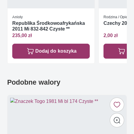
Anioły
Rodzina / Opieka 
Republika Środkowoafrykańska
Czechy 2004
2011 Mi 832-842 Czyste **
235,00 zł
2,00 zł
Dodaj do koszyka
Do
Podobne walory