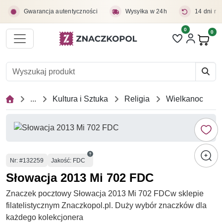
Przejdź do treści głównej
Gwarancja autentyczności
Wysyłka w 24h
14 dni na
0
Liczba pozycji 
0
Pro
...
Kultura i Sztuka
Religia
Wielkanoc
Numer
Nr
: #132259
Jakość: FDC
Słowacja 2013 Mi 702 FDC
Znaczek pocztowy Słowacja 2013 Mi 702 FDCw sklepie
filatelistycznym Znaczkopol.pl. Duży wybór znaczków dla
każdego kolekcjonera