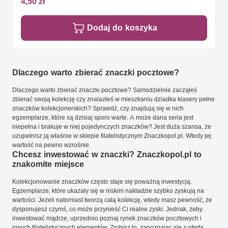
4,50 zł
Dodaj do koszyka
Dlaczego warto zbierać znaczki pocztowe?
Dlaczego warto zbierać znaczki pocztowe? Samodzielnie zacząłeś
zbierać swoją kolekcję czy znalazłeś w mieszkaniu dziadka klasery pełne
znaczków kolekcjonerskich? Sprawdź, czy znajdują się w nich
egzemplarze, które są dzisiaj sporo warte. A może dana seria jest
niepełna i brakuje w niej pojedynczych znaczków? Jest duża szansa, że
uzupełnisz ją właśnie w sklepie filatelistycznym Znaczkopol.pl. Wtedy jej
wartość na pewno wzrośnie.
Chcesz inwestować w znaczki? Znaczkopol.pl to
znakomite miejsce
Kolekcjonowanie znaczków często staje się poważną inwestycją.
Egzemplarze, które ukazały się w niskim nakładzie szybko zyskują na
wartości. Jeżeli natomiast tworzą całą kolekcję, wtedy masz pewność, że
dysponujesz czymś, co może przynieść Ci realne zyski. Jednak, żeby
inwestować mądrze, uprzednio poznaj rynek znaczków pocztowych i
innych filatelistycznych elementów. Zrobisz to, zapoznając się z ofertą