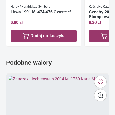
Herby / Heraldyka / Symbole
Kościoły / Katedry 
Litwa 1991 Mi 474-476 Czyste **
Czechy 2006 
Stemplowan
6,60 zł
6,30 zł
Dodaj do koszyka
Do
Podobne walory