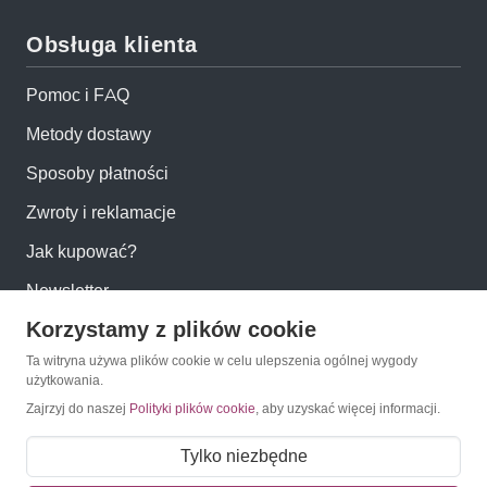
Obsługa klienta
Pomoc i FAQ
Metody dostawy
Sposoby płatności
Zwroty i reklamacje
Jak kupować?
Newsletter
Korzystamy z plików cookie
Konto
Ta witryna używa plików cookie w celu ulepszenia ogólnej wygody
użytkowania.
Zajrzyj do naszej
Polityki plików cookie
, aby uzyskać więcej informacji.
Moje konto
Moje zamówienia
Tylko niezbędne