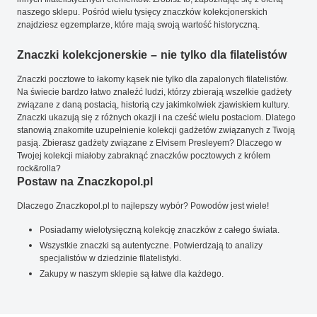
naszego sklepu. Pośród wielu tysięcy znaczków kolekcjonerskich
znajdziesz egzemplarze, które mają swoją wartość historyczną.
Znaczki kolekcjonerskie – nie tylko dla filatelistów
Znaczki pocztowe to łakomy kąsek nie tylko dla zapalonych filatelistów.
Na świecie bardzo łatwo znaleźć ludzi, którzy zbierają wszelkie gadżety
związane z daną postacią, historią czy jakimkolwiek zjawiskiem kultury.
Znaczki ukazują się z różnych okazji i na cześć wielu postaciom. Dlatego
stanowią znakomite uzupełnienie kolekcji gadżetów związanych z Twoją
pasją. Zbierasz gadżety związane z Elvisem Presleyem? Dlaczego w
Twojej kolekcji miałoby zabraknąć znaczków pocztowych z królem
rock&rolla?
Postaw na Znaczkopol.pl
Dlaczego Znaczkopol.pl to najlepszy wybór? Powodów jest wiele!
Posiadamy wielotysięczną kolekcję znaczków z całego świata.
Wszystkie znaczki są autentyczne. Potwierdzają to analizy
specjalistów w dziedzinie filatelistyki.
Zakupy w naszym sklepie są łatwe dla każdego.