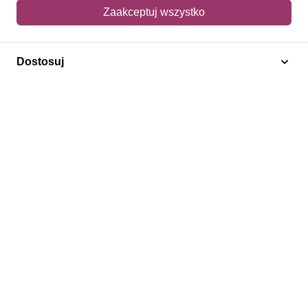
Mój koszyk
Zaakceptuj wszystko
Adres dostawy
Dostosuj
Polecamy
Znaczki Konie
Znaczki Politycy
Znaczki Żaglowce
Znaczki Kolarstwo
Znaczki Boże Narodzenie
Regulamin
Prywatność
Bezpieczeństwo
2026 © SlimAD All Rights Reserved.