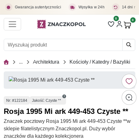
Przejdź do treści głównej
Gwarancja autentyczności
Wysyłka w 24h
14 dni na
0
Liczba pozycji 
0
Pro
...
Architektura
Kościoły / Katedry / Bazyliki
Numer
Nr
: #122184
Jakość: Czyste **
Rosja 1995 Mi ark 449-453 Czyste **
Znaczek pocztowy Rosja 1995 Mi ark 449-453 Czyste **w
sklepie filatelistycznym Znaczkopol.pl. Duży wybór
znaczków dla każdego kolekcjonera