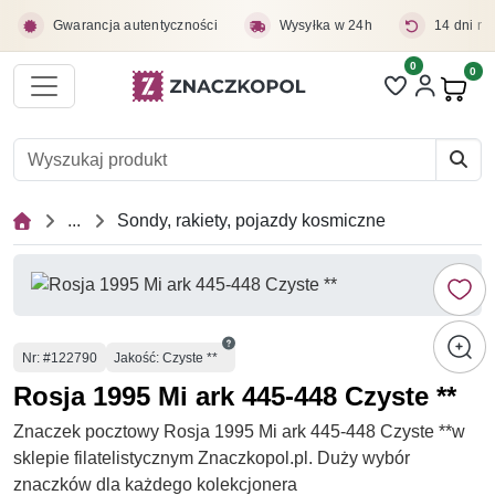
Przejdź do treści głównej
Gwarancja autentyczności
Wysyłka w 24h
14 dni na
0
Liczba pozycji 
0
Pro
...
Sondy, rakiety, pojazdy kosmiczne
Numer
Nr
: #122790
Jakość: Czyste **
Rosja 1995 Mi ark 445-448 Czyste **
Znaczek pocztowy Rosja 1995 Mi ark 445-448 Czyste **w
sklepie filatelistycznym Znaczkopol.pl. Duży wybór
znaczków dla każdego kolekcjonera