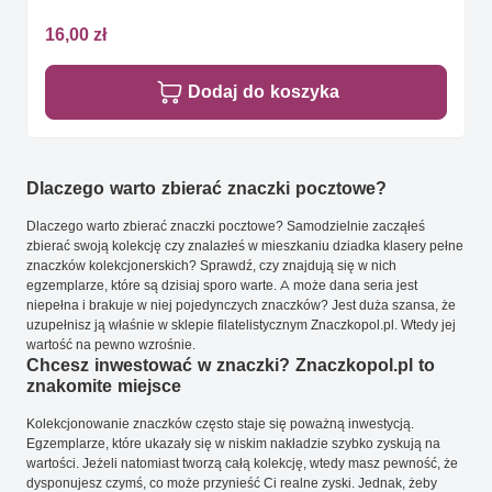
16,00 zł
Dodaj do koszyka
Dlaczego warto zbierać znaczki pocztowe?
Dlaczego warto zbierać znaczki pocztowe? Samodzielnie zacząłeś
zbierać swoją kolekcję czy znalazłeś w mieszkaniu dziadka klasery pełne
znaczków kolekcjonerskich? Sprawdź, czy znajdują się w nich
egzemplarze, które są dzisiaj sporo warte. A może dana seria jest
niepełna i brakuje w niej pojedynczych znaczków? Jest duża szansa, że
uzupełnisz ją właśnie w sklepie filatelistycznym Znaczkopol.pl. Wtedy jej
wartość na pewno wzrośnie.
Chcesz inwestować w znaczki? Znaczkopol.pl to
znakomite miejsce
Kolekcjonowanie znaczków często staje się poważną inwestycją.
Egzemplarze, które ukazały się w niskim nakładzie szybko zyskują na
wartości. Jeżeli natomiast tworzą całą kolekcję, wtedy masz pewność, że
dysponujesz czymś, co może przynieść Ci realne zyski. Jednak, żeby