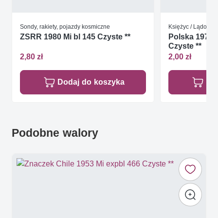
Sondy, rakiety, pojazdy kosmiczne
Księżyc / Lądowan
ZSRR 1980 Mi bl 145 Czyste **
Polska 1970 M
Czyste **
2,80 zł
2,00 zł
Dodaj do koszyka
Do
Podobne walory