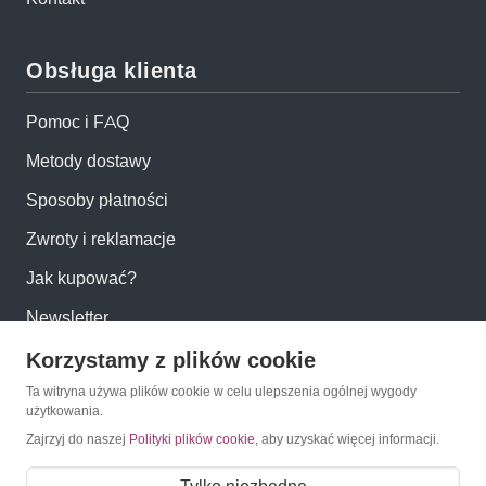
Obsługa klienta
Pomoc i FAQ
Metody dostawy
Sposoby płatności
Zwroty i reklamacje
Jak kupować?
Newsletter
Korzystamy z plików cookie
Konto
Ta witryna używa plików cookie w celu ulepszenia ogólnej wygody
użytkowania.
Moje konto
Zajrzyj do naszej
Polityki plików cookie
, aby uzyskać więcej informacji.
Moje zamówienia