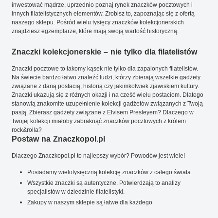
inwestować mądrze, uprzednio poznaj rynek znaczków pocztowych i
innych filatelistycznych elementów. Zrobisz to, zapoznając się z ofertą
naszego sklepu. Pośród wielu tysięcy znaczków kolekcjonerskich
znajdziesz egzemplarze, które mają swoją wartość historyczną.
Znaczki kolekcjonerskie – nie tylko dla filatelistów
Znaczki pocztowe to łakomy kąsek nie tylko dla zapalonych filatelistów.
Na świecie bardzo łatwo znaleźć ludzi, którzy zbierają wszelkie gadżety
związane z daną postacią, historią czy jakimkolwiek zjawiskiem kultury.
Znaczki ukazują się z różnych okazji i na cześć wielu postaciom. Dlatego
stanowią znakomite uzupełnienie kolekcji gadżetów związanych z Twoją
pasją. Zbierasz gadżety związane z Elvisem Presleyem? Dlaczego w
Twojej kolekcji miałoby zabraknąć znaczków pocztowych z królem
rock&rolla?
Postaw na Znaczkopol.pl
Dlaczego Znaczkopol.pl to najlepszy wybór? Powodów jest wiele!
Posiadamy wielotysięczną kolekcję znaczków z całego świata.
Wszystkie znaczki są autentyczne. Potwierdzają to analizy
specjalistów w dziedzinie filatelistyki.
Zakupy w naszym sklepie są łatwe dla każdego.