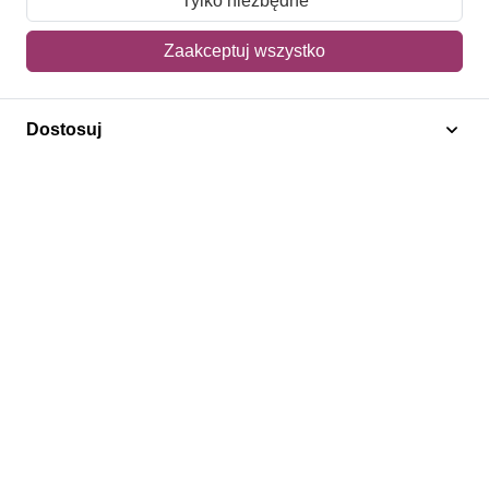
Tylko niezbędne
Mój koszyk
Zaakceptuj wszystko
Adres dostawy
Dostosuj
Polecamy
Znaczki Konie
Znaczki Politycy
Znaczki Żaglowce
Znaczki Kwiaty
Znaczki Boże Narodzenie
Regulamin
Prywatność
Bezpieczeństwo