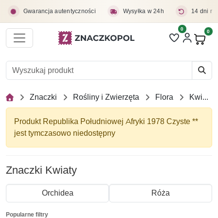
Przejdź do treści głównej
Gwarancja autentyczności
Wysyłka w 24h
14 dni na
0
Liczba pozycji 
0
Pro
Znaczki
Rośliny i Zwierzęta
Flora
Kwiaty
Produkt Republika Południowej Afryki 1978 Czyste **
jest tymczasowo niedostępny
Znaczki Kwiaty
Orchidea
Róża
Popularne filtry