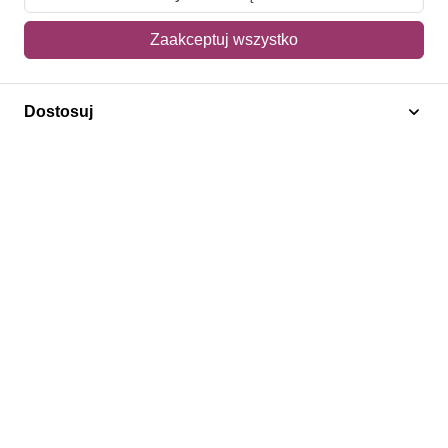
54,00 zł
Zaakceptuj wszystko
Dodaj do koszyka
Dostosuj
Księżna Diana