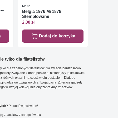
Metro
**
Belgia 1976 Mi 1878
Stemplowane
2,00 zł
a
Dodaj do koszyka
e tylko dla filatelistów
ylko dla zapalonych filatelistów. Na świecie bardzo łatwo
 gadżety związane z daną postacią, historią czy jakimkolwiek
 z różnych okazji i na cześć wielu postaciom. Dlatego
cji gadżetów związanych z Twoją pasją. Zbierasz gadżety
go w Twojej kolekcji miałoby zabraknąć znaczków
wybór? Powodów jest wiele!
ję znaczków z całego świata.