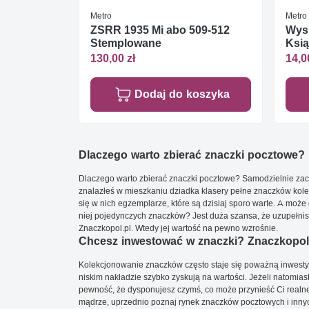
Metro
Metro
ZSRR 1935 Mi abo 509-512
Wys
Stemplowane
Ksią
Czys
130,00 zł
14,0
Dodaj do koszyka
Dlaczego warto zbierać znaczki pocztowe?
Dlaczego warto zbierać znaczki pocztowe? Samodzielnie zacz
znalazłeś w mieszkaniu dziadka klasery pełne znaczków kole
się w nich egzemplarze, które są dzisiaj sporo warte. A może 
niej pojedynczych znaczków? Jest duża szansa, że uzupełnisz 
Znaczkopol.pl. Wtedy jej wartość na pewno wzrośnie.
Chcesz inwestować w znaczki? Znaczkopol.
Kolekcjonowanie znaczków często staje się poważną inwestyc
niskim nakładzie szybko zyskują na wartości. Jeżeli natomias
pewność, że dysponujesz czymś, co może przynieść Ci realne
mądrze, uprzednio poznaj rynek znaczków pocztowych i innych