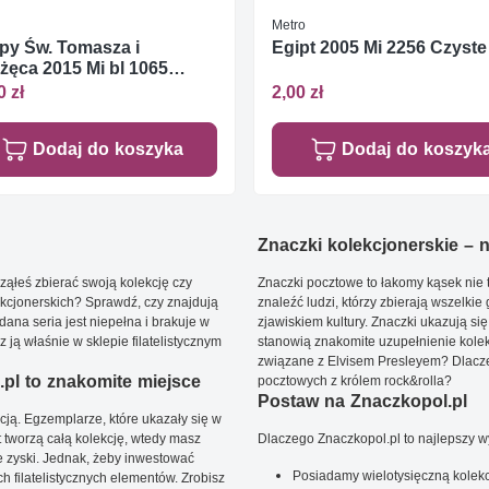
Metro
py Św. Tomasza i
Egipt 2005 Mi 2256 Czyste 
żęca 2015 Mi bl 1065
te **
0 zł
2,00 zł
Dodaj do koszyka
Dodaj do koszyk
Znaczki kolekcjonerskie – ni
ąłeś zbierać swoją kolekcję czy
Znaczki pocztowe to łakomy kąsek nie t
kcjonerskich? Sprawdź, czy znajdują
znaleźć ludzi, którzy zbierają wszelkie
dana seria jest niepełna i brakuje w
zjawiskiem kultury. Znaczki ukazują się
ją właśnie w sklepie filatelistycznym
stanowią znakomite uzupełnienie kolek
związane z Elvisem Presleyem? Dlacze
pl to znakomite miejsce
pocztowych z królem rock&rolla?
Postaw na Znaczkopol.pl
ją. Egzemplarze, które ukazały się w
t tworzą całą kolekcję, wtedy masz
Dlaczego Znaczkopol.pl to najlepszy 
 zyski. Jednak, żeby inwestować
Posiadamy wielotysięczną kolekc
 filatelistycznych elementów. Zrobisz