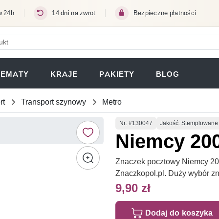
w 24h
14 dni na zwrot
Bezpieczne płatności
ERA SIĘ W NOWEJ KARCIE)
TEMATY
KRAJE
PAKIETY
BLOG
rt
Transport szynowy
Metro
Numer
Nr
: #130047
Jakość: Stemplowane
Niemcy 20
Znaczek pocztowy Niemcy 200
Znaczkopol.pl. Duży wybór z
9,90 zł
Dodaj do koszyka