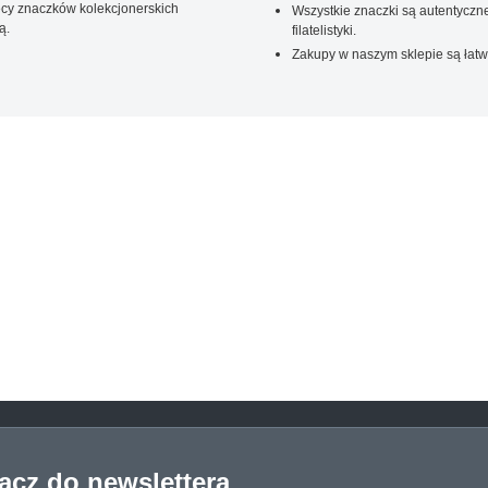
ięcy znaczków kolekcjonerskich
Wszystkie znaczki są autentyczne
ą.
filatelistyki.
Zakupy w naszym sklepie są łatw
łącz do newslettera