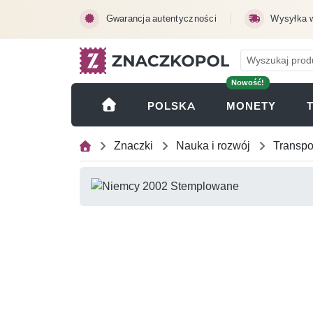
Przejdź do treści głównej
Gwarancja autentyczności
Wysyłka 
Nowość!
(OTWI
POLSKA
MONETY
Znaczki
Nauka i rozwój
Transpo