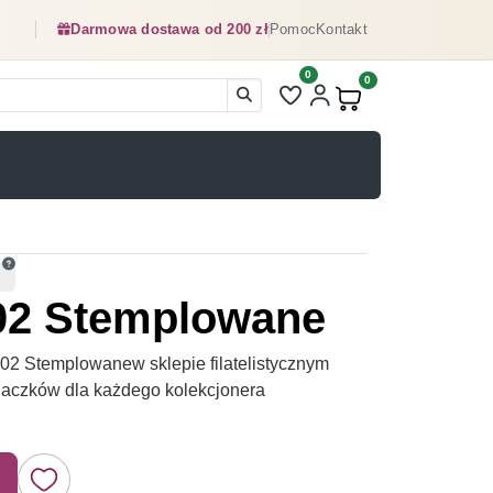
Darmowa dostawa od 200 zł
Pomoc
Kontakt
0
Liczba pozycji na liście ulubionyc
0
Produkty w koszyku:
02 Stemplowane
2 Stemplowanew sklepie filatelistycznym
naczków dla każdego kolekcjonera