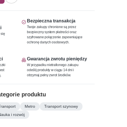
Bezpieczna transakcja
Twoje zakupy chronione są przez
i
bezpieczny system płatności oraz
 się
szyfrowane połączenie zapewniające
ochronę danych osobowych.
ci
Gwarancja zwrotu pieniędzy
czki
W przypadku nietrafionego zakupu
est
odeślij produkty w ciągu 14 dni i
.
otrzymaj pełny zwrot środków.
tegorie produktu
Transport
Metro
Transport szynowy
Nauka i rozwój