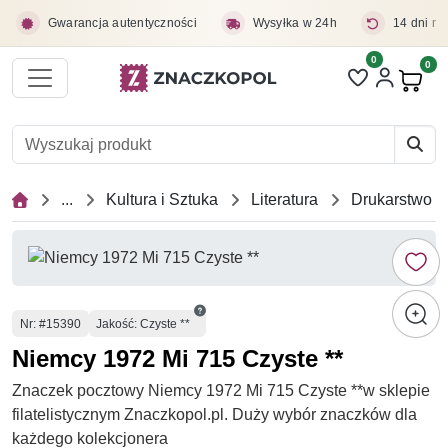
Przejdź do treści głównej
Gwarancja autentyczności
Wysyłka w 24h
14 dni na
0
Liczba pozycji 
0
Pro
...
Kultura i Sztuka
Literatura
Drukarstwo
Numer
Nr
: #15390
Jakość: Czyste **
Niemcy 1972 Mi 715 Czyste **
Znaczek pocztowy Niemcy 1972 Mi 715 Czyste **w sklepie
filatelistycznym Znaczkopol.pl. Duży wybór znaczków dla
każdego kolekcjonera