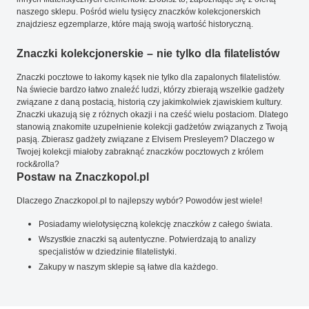
naszego sklepu. Pośród wielu tysięcy znaczków kolekcjonerskich
znajdziesz egzemplarze, które mają swoją wartość historyczną.
Znaczki kolekcjonerskie – nie tylko dla filatelistów
Znaczki pocztowe to łakomy kąsek nie tylko dla zapalonych filatelistów.
Na świecie bardzo łatwo znaleźć ludzi, którzy zbierają wszelkie gadżety
związane z daną postacią, historią czy jakimkolwiek zjawiskiem kultury.
Znaczki ukazują się z różnych okazji i na cześć wielu postaciom. Dlatego
stanowią znakomite uzupełnienie kolekcji gadżetów związanych z Twoją
pasją. Zbierasz gadżety związane z Elvisem Presleyem? Dlaczego w
Twojej kolekcji miałoby zabraknąć znaczków pocztowych z królem
rock&rolla?
Postaw na Znaczkopol.pl
Dlaczego Znaczkopol.pl to najlepszy wybór? Powodów jest wiele!
Posiadamy wielotysięczną kolekcję znaczków z całego świata.
Wszystkie znaczki są autentyczne. Potwierdzają to analizy
specjalistów w dziedzinie filatelistyki.
Zakupy w naszym sklepie są łatwe dla każdego.