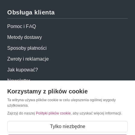
Obsługa klienta
Pomoc i FAQ
Metody dostawy
Sposoby płatności
Zwroty i reklamacje
Jak kupować?
Newsletter
Korzystamy z plików cookie
Konto
Ta witryna używa plików cookie w celu ulepszenia ogólnej wygody
użytkowania.
Zajrzyj do naszej
Polityki plików cookie
, aby uzyskać więcej informacji.
Moje konto
Moje zamówienia
Tylko niezbędne