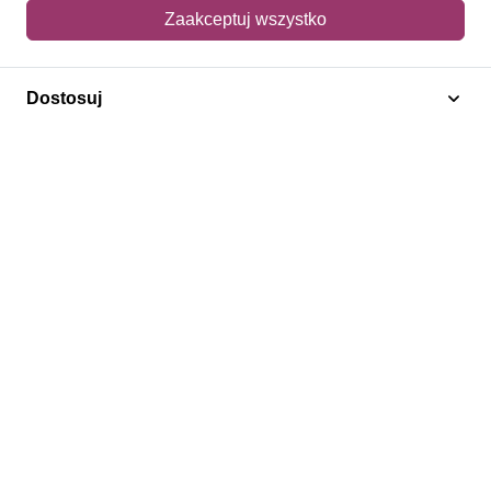
Mój koszyk
Zaakceptuj wszystko
Adres dostawy
Dostosuj
Polecamy
Znaczki Konie
Znaczki Politycy
Znaczki Żaglowce
Znaczki Kolarstwo
Znaczki Boże Narodzenie
Regulamin
Prywatność
Bezpieczeństwo
2026 © SlimAD All Rights Reserved.