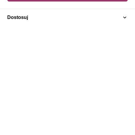
Dodaj do koszyka
Dostosuj
Kaktusy
Monako 1974 Mi 1154-1159 Czyste **