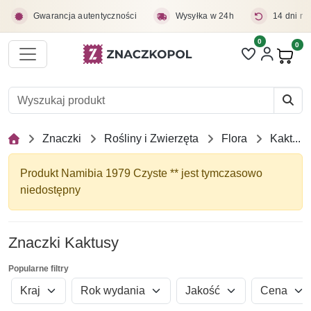
Przejdź do treści głównej
Gwarancja autentyczności
Wysyłka w 24h
14 dni na
0
Liczba pozycji 
0
Pro
Znaczki
Rośliny i Zwierzęta
Flora
Kaktusy
Produkt Namibia 1979 Czyste ** jest tymczasowo
niedostępny
Znaczki Kaktusy
Popularne filtry
Kraj
Rok wydania
Jakość
Cena