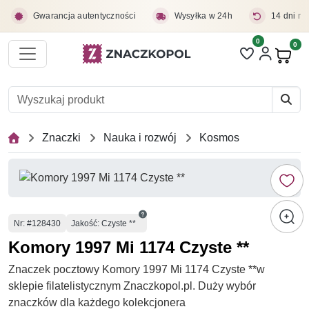
Przejdź do treści głównej
Gwarancja autentyczności
Wysyłka w 24h
14 dni na
0
Liczba pozycji 
0
Pro
Znaczki
Nauka i rozwój
Kosmos
Numer
Nr
: #128430
Jakość: Czyste **
Komory 1997 Mi 1174 Czyste **
Znaczek pocztowy Komory 1997 Mi 1174 Czyste **w
sklepie filatelistycznym Znaczkopol.pl. Duży wybór
znaczków dla każdego kolekcjonera