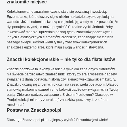
znakomite miejsce
Kolekcjonowanie znaczków często staje się poważną inwestycją.
Egzemplarze, które ukazały się w niskim nakładzie szybko zyskują na
wartości. Jeżeli natomiast tworzą całą kolekcję, wtedy masz pewność, że
dysponujesz czymś, co może przynieść Ci realne zyski. Jednak, żeby
inwestować mądrze, uprzednio poznaj rynek znaczków pocztowych i
innych filatelistycznych elementów. Zrobisz to, zapoznając się z ofertą
naszego sklepu. Pośród wielu tysięcy znaczków kolekcjonerskich
znajdziesz egzemplarze, które mają swoją wartość historyczną.
Znaczki kolekcjonerskie – nie tylko dla filatelistów
Znaczki pocztowe to łakomy kąsek nie tylko dla zapalonych filatelistów.
Na świecie bardzo łatwo znaleźć ludzi, którzy zbierają wszelkie gadżety
związane z daną postacią, historią czy jakimkolwiek zjawiskiem kultury.
Znaczki ukazują się z różnych okazji i na cześć wielu postaciom. Dlatego
stanowią znakomite uzupełnienie kolekcji gadżetów związanych z Twoją
pasją. Zbierasz gadżety związane z Elvisem Presleyem? Dlaczego w
Twojej kolekcji miałoby zabraknąć znaczków pocztowych z królem
rock&rolla?
Postaw na Znaczkopol.pl
Dlaczego Znaczkopol.pl to najlepszy wybór? Powodów jest wiele!