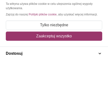
O Znaczkopol.pl
Ta witryna używa plików cookie w celu ulepszenia ogólnej wygody
użytkowania.
Zajrzyj do naszej
Polityki plików cookie
, aby uzyskać więcej informacji.
O nas
Blog
Tylko niezbędne
Regulamin
Zaakceptuj wszystko
Polityka prywatności
Mapa strony
Dostosuj
Kontakt
Obsługa klienta
Pomoc i FAQ
Metody dostawy
Sposoby płatności