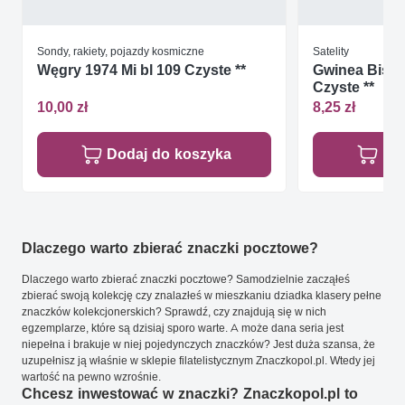
Sondy, rakiety, pojazdy kosmiczne
Satelity
Węgry 1974 Mi bl 109 Czyste **
Gwinea Bissa
Czyste **
10,00 zł
8,25 zł
Dodaj do koszyka
Do
Dlaczego warto zbierać znaczki pocztowe?
Dlaczego warto zbierać znaczki pocztowe? Samodzielnie zacząłeś
zbierać swoją kolekcję czy znalazłeś w mieszkaniu dziadka klasery pełne
znaczków kolekcjonerskich? Sprawdź, czy znajdują się w nich
egzemplarze, które są dzisiaj sporo warte. A może dana seria jest
niepełna i brakuje w niej pojedynczych znaczków? Jest duża szansa, że
uzupełnisz ją właśnie w sklepie filatelistycznym Znaczkopol.pl. Wtedy jej
wartość na pewno wzrośnie.
Chcesz inwestować w znaczki? Znaczkopol.pl to