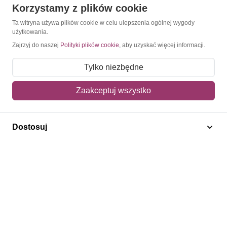
Korzystamy z plików cookie
O Znaczkopol.pl
Ta witryna używa plików cookie w celu ulepszenia ogólnej wygody
użytkowania.
O nas
Zajrzyj do naszej
Polityki plików cookie
, aby uzyskać więcej informacji.
Blog
Tylko niezbędne
Regulamin
Zaakceptuj wszystko
Polityka prywatności
Mapa strony
Dostosuj
Kontakt
Obsługa klienta
Pomoc i FAQ
Metody dostawy