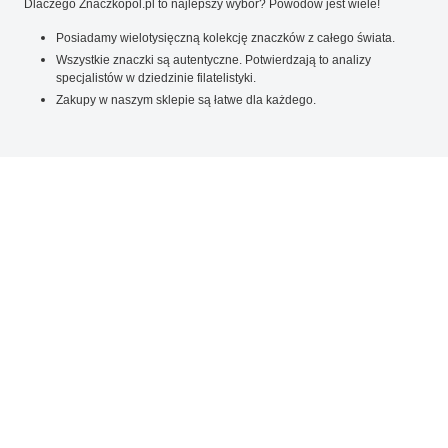
Dlaczego Znaczkopol.pl to najlepszy wybór? Powodów jest wiele!
Posiadamy wielotysięczną kolekcję znaczków z całego świata.
Wszystkie znaczki są autentyczne. Potwierdzają to analizy
specjalistów w dziedzinie filatelistyki.
Zakupy w naszym sklepie są łatwe dla każdego.