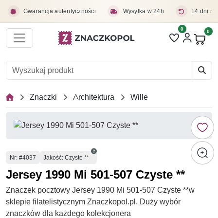
Przejdź do treści głównej
Gwarancja autentyczności
Wysyłka w 24h
14 dni na
0
Liczba pozycji 
0
Pro
Znaczki
Architektura
Wille
Numer
Nr
: #4037
Jakość: Czyste **
Jersey 1990 Mi 501-507 Czyste **
Znaczek pocztowy Jersey 1990 Mi 501-507 Czyste **w
sklepie filatelistycznym Znaczkopol.pl. Duży wybór
znaczków dla każdego kolekcjonera