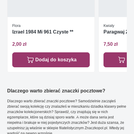
Flora
Kwiaty
Izrael 1984 Mi 961 Czyste **
Paragwaj 200
2,00 zł
7,50 zł
Dodaj do koszyka
Do
Dlaczego warto zbierać znaczki pocztowe?
Dlaczego warto zbierać znaczki pocztowe? Samodzielnie zacząłeś
zbierać swoją kolekcję czy znalazłeś w mieszkaniu dziadka klasery pełne
znaczków kolekcjonerskich? Sprawdź, czy znajdują się w nich
egzemplarze, które są dzisiaj sporo warte. A może dana seria jest
niepełna i brakuje w niej pojedynczych znaczków? Jest duża szansa, że
uzupełnisz ją właśnie w sklepie filatelistycznym Znaczkopol.pl. Wtedy jej
wartość na pewno wzrośnie.