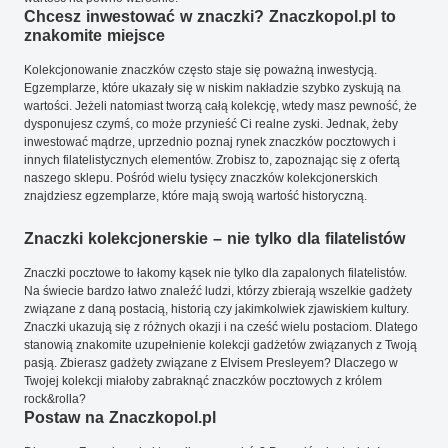
Chcesz inwestować w znaczki? Znaczkopol.pl to
znakomite miejsce
Kolekcjonowanie znaczków często staje się poważną inwestycją.
Egzemplarze, które ukazały się w niskim nakładzie szybko zyskują na
wartości. Jeżeli natomiast tworzą całą kolekcję, wtedy masz pewność, że
dysponujesz czymś, co może przynieść Ci realne zyski. Jednak, żeby
inwestować mądrze, uprzednio poznaj rynek znaczków pocztowych i
innych filatelistycznych elementów. Zrobisz to, zapoznając się z ofertą
naszego sklepu. Pośród wielu tysięcy znaczków kolekcjonerskich
znajdziesz egzemplarze, które mają swoją wartość historyczną.
Znaczki kolekcjonerskie – nie tylko dla filatelistów
Znaczki pocztowe to łakomy kąsek nie tylko dla zapalonych filatelistów.
Na świecie bardzo łatwo znaleźć ludzi, którzy zbierają wszelkie gadżety
związane z daną postacią, historią czy jakimkolwiek zjawiskiem kultury.
Znaczki ukazują się z różnych okazji i na cześć wielu postaciom. Dlatego
stanowią znakomite uzupełnienie kolekcji gadżetów związanych z Twoją
pasją. Zbierasz gadżety związane z Elvisem Presleyem? Dlaczego w
Twojej kolekcji miałoby zabraknąć znaczków pocztowych z królem
rock&rolla?
Postaw na Znaczkopol.pl