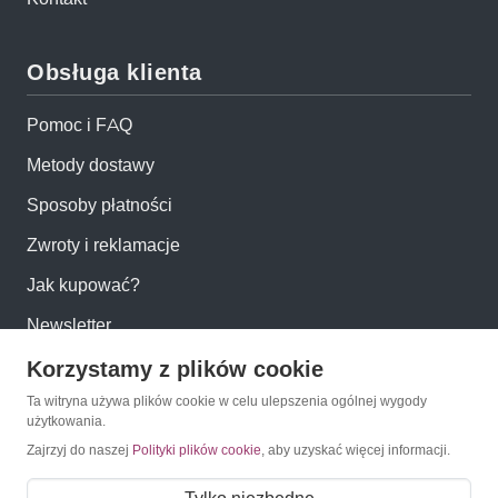
Obsługa klienta
Pomoc i FAQ
Metody dostawy
Sposoby płatności
Zwroty i reklamacje
Jak kupować?
Newsletter
Korzystamy z plików cookie
Konto
Ta witryna używa plików cookie w celu ulepszenia ogólnej wygody
użytkowania.
Moje konto
Zajrzyj do naszej
Polityki plików cookie
, aby uzyskać więcej informacji.
Moje zamówienia