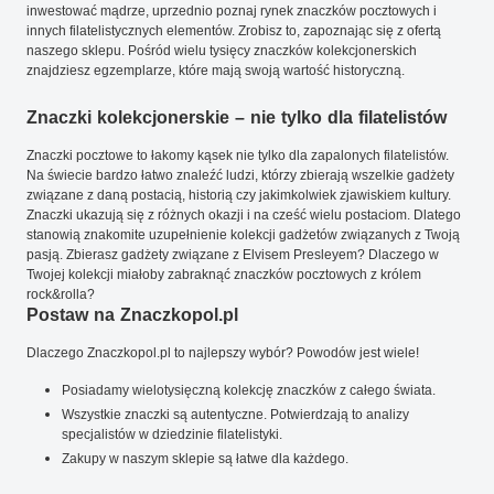
inwestować mądrze, uprzednio poznaj rynek znaczków pocztowych i
innych filatelistycznych elementów. Zrobisz to, zapoznając się z ofertą
naszego sklepu. Pośród wielu tysięcy znaczków kolekcjonerskich
znajdziesz egzemplarze, które mają swoją wartość historyczną.
Znaczki kolekcjonerskie – nie tylko dla filatelistów
Znaczki pocztowe to łakomy kąsek nie tylko dla zapalonych filatelistów.
Na świecie bardzo łatwo znaleźć ludzi, którzy zbierają wszelkie gadżety
związane z daną postacią, historią czy jakimkolwiek zjawiskiem kultury.
Znaczki ukazują się z różnych okazji i na cześć wielu postaciom. Dlatego
stanowią znakomite uzupełnienie kolekcji gadżetów związanych z Twoją
pasją. Zbierasz gadżety związane z Elvisem Presleyem? Dlaczego w
Twojej kolekcji miałoby zabraknąć znaczków pocztowych z królem
rock&rolla?
Postaw na Znaczkopol.pl
Dlaczego Znaczkopol.pl to najlepszy wybór? Powodów jest wiele!
Posiadamy wielotysięczną kolekcję znaczków z całego świata.
Wszystkie znaczki są autentyczne. Potwierdzają to analizy
specjalistów w dziedzinie filatelistyki.
Zakupy w naszym sklepie są łatwe dla każdego.