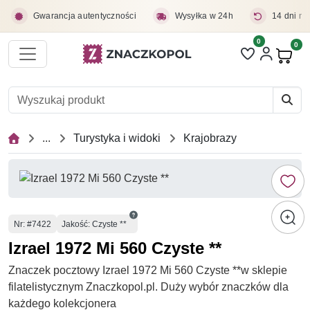
Przejdź do treści głównej
Gwarancja autentyczności
Wysyłka w 24h
14 dni na
0
Liczba pozycji 
0
Pro
...
Turystyka i widoki
Krajobrazy
Numer
Nr
: #7422
Jakość: Czyste **
Izrael 1972 Mi 560 Czyste **
Znaczek pocztowy Izrael 1972 Mi 560 Czyste **w sklepie
filatelistycznym Znaczkopol.pl. Duży wybór znaczków dla
każdego kolekcjonera