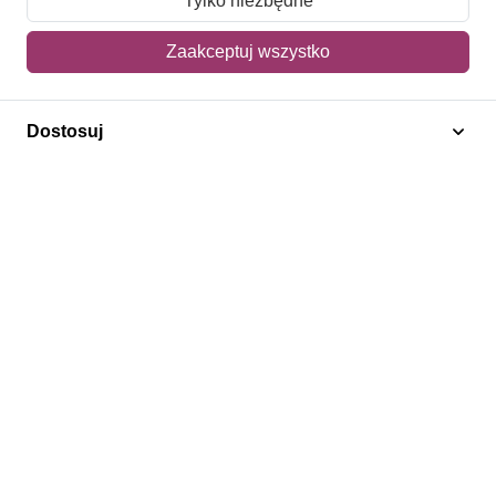
Tylko niezbędne
Mój koszyk
Zaakceptuj wszystko
Adres dostawy
Dostosuj
Polecamy
Znaczki Konie
Znaczki Politycy
Znaczki Żaglowce
Znaczki Kwiaty
Znaczki Boże Narodzenie
Regulamin
Prywatność
Bezpieczeństwo