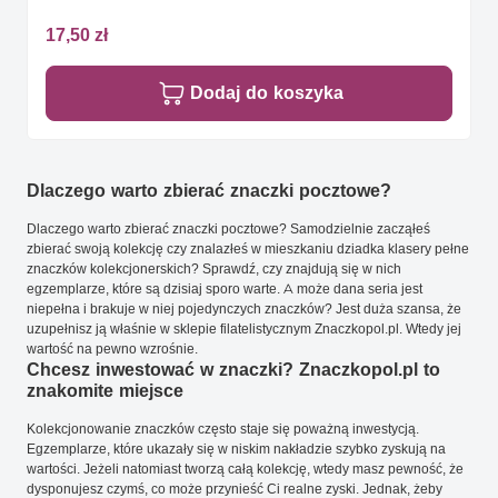
17,50 zł
Dodaj do koszyka
Dlaczego warto zbierać znaczki pocztowe?
Dlaczego warto zbierać znaczki pocztowe? Samodzielnie zacząłeś
zbierać swoją kolekcję czy znalazłeś w mieszkaniu dziadka klasery pełne
znaczków kolekcjonerskich? Sprawdź, czy znajdują się w nich
egzemplarze, które są dzisiaj sporo warte. A może dana seria jest
niepełna i brakuje w niej pojedynczych znaczków? Jest duża szansa, że
uzupełnisz ją właśnie w sklepie filatelistycznym Znaczkopol.pl. Wtedy jej
wartość na pewno wzrośnie.
Chcesz inwestować w znaczki? Znaczkopol.pl to
znakomite miejsce
Kolekcjonowanie znaczków często staje się poważną inwestycją.
Egzemplarze, które ukazały się w niskim nakładzie szybko zyskują na
wartości. Jeżeli natomiast tworzą całą kolekcję, wtedy masz pewność, że
dysponujesz czymś, co może przynieść Ci realne zyski. Jednak, żeby