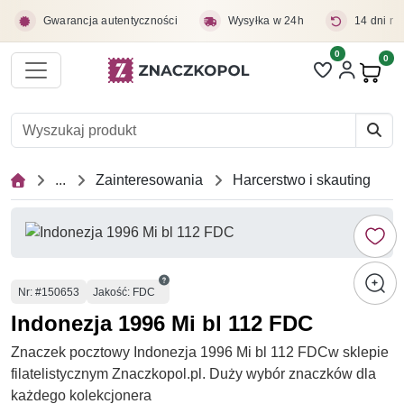
Przejdź do treści głównej
Gwarancja autentyczności
Wysyłka w 24h
14 dni na
0
Liczba pozycji 
0
Pro
...
Zainteresowania
Harcerstwo i skauting
Numer
Nr
: #150653
Jakość: FDC
Indonezja 1996 Mi bl 112 FDC
Znaczek pocztowy Indonezja 1996 Mi bl 112 FDCw sklepie
filatelistycznym Znaczkopol.pl. Duży wybór znaczków dla
każdego kolekcjonera