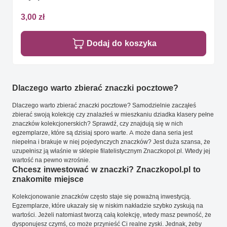
3,00 zł
Dodaj do koszyka
Dlaczego warto zbierać znaczki pocztowe?
Dlaczego warto zbierać znaczki pocztowe? Samodzielnie zacząłeś
zbierać swoją kolekcję czy znalazłeś w mieszkaniu dziadka klasery pełne
znaczków kolekcjonerskich? Sprawdź, czy znajdują się w nich
egzemplarze, które są dzisiaj sporo warte. A może dana seria jest
niepełna i brakuje w niej pojedynczych znaczków? Jest duża szansa, że
uzupełnisz ją właśnie w sklepie filatelistycznym Znaczkopol.pl. Wtedy jej
wartość na pewno wzrośnie.
Chcesz inwestować w znaczki? Znaczkopol.pl to
znakomite miejsce
Kolekcjonowanie znaczków często staje się poważną inwestycją.
Egzemplarze, które ukazały się w niskim nakładzie szybko zyskują na
wartości. Jeżeli natomiast tworzą całą kolekcję, wtedy masz pewność, że
dysponujesz czymś, co może przynieść Ci realne zyski. Jednak, żeby