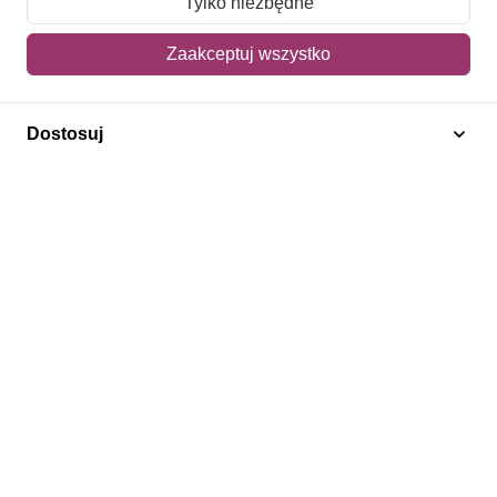
Tylko niezbędne
Mój koszyk
Zaakceptuj wszystko
Adres dostawy
Dostosuj
Polecamy
Znaczki Konie
Znaczki Politycy
Znaczki Żaglowce
Znaczki Kwiaty
Znaczki Herby / Heraldyka / Symbole
Regulamin
Prywatność
Bezpieczeństwo