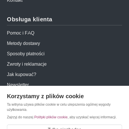
Kontakt
Obsługa klienta
Pomoc i FAQ
Metody dostawy
Sposoby płatności
Zwroty i reklamacje
Jak kupować?
Newsletter
Korzystamy z plików cookie
Konto
Ta witryna używa plików cookie w celu ulepszenia ogólnej wygody
użytkowania.
Moje konto
Zajrzyj do naszej
Polityki plików cookie
, aby uzyskać więcej informacji.
Moje zamówienia