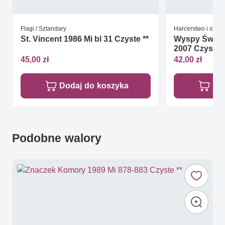
Flagi / Sztandary
Harcerstwo i skaut
St. Vincent 1986 Mi bl 31 Czyste **
Wyspy Św. To
2007 Czyste *
45,00 zł
42,00 zł
Dodaj do koszyka
Do
Podobne walory