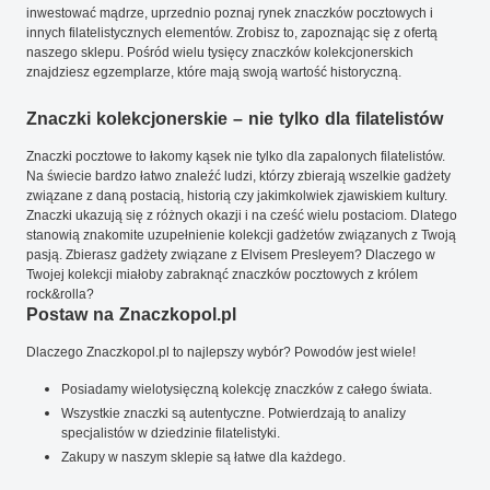
inwestować mądrze, uprzednio poznaj rynek znaczków pocztowych i
innych filatelistycznych elementów. Zrobisz to, zapoznając się z ofertą
naszego sklepu. Pośród wielu tysięcy znaczków kolekcjonerskich
znajdziesz egzemplarze, które mają swoją wartość historyczną.
Znaczki kolekcjonerskie – nie tylko dla filatelistów
Znaczki pocztowe to łakomy kąsek nie tylko dla zapalonych filatelistów.
Na świecie bardzo łatwo znaleźć ludzi, którzy zbierają wszelkie gadżety
związane z daną postacią, historią czy jakimkolwiek zjawiskiem kultury.
Znaczki ukazują się z różnych okazji i na cześć wielu postaciom. Dlatego
stanowią znakomite uzupełnienie kolekcji gadżetów związanych z Twoją
pasją. Zbierasz gadżety związane z Elvisem Presleyem? Dlaczego w
Twojej kolekcji miałoby zabraknąć znaczków pocztowych z królem
rock&rolla?
Postaw na Znaczkopol.pl
Dlaczego Znaczkopol.pl to najlepszy wybór? Powodów jest wiele!
Posiadamy wielotysięczną kolekcję znaczków z całego świata.
Wszystkie znaczki są autentyczne. Potwierdzają to analizy
specjalistów w dziedzinie filatelistyki.
Zakupy w naszym sklepie są łatwe dla każdego.