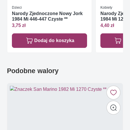
Dzieci
Kobiety
Narody Zjednoczone Nowy Jork
Narody Zjed
1984 Mi 446-447 Czyste **
1984 Mi 124-1
3,75 zł
4,40 zł
Dodaj do koszyka
Do
Podobne walory