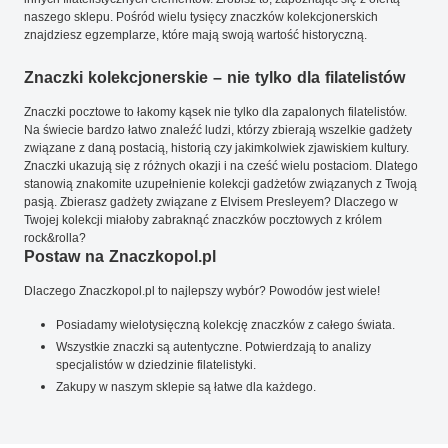
naszego sklepu. Pośród wielu tysięcy znaczków kolekcjonerskich
znajdziesz egzemplarze, które mają swoją wartość historyczną.
Znaczki kolekcjonerskie – nie tylko dla filatelistów
Znaczki pocztowe to łakomy kąsek nie tylko dla zapalonych filatelistów.
Na świecie bardzo łatwo znaleźć ludzi, którzy zbierają wszelkie gadżety
związane z daną postacią, historią czy jakimkolwiek zjawiskiem kultury.
Znaczki ukazują się z różnych okazji i na cześć wielu postaciom. Dlatego
stanowią znakomite uzupełnienie kolekcji gadżetów związanych z Twoją
pasją. Zbierasz gadżety związane z Elvisem Presleyem? Dlaczego w
Twojej kolekcji miałoby zabraknąć znaczków pocztowych z królem
rock&rolla?
Postaw na Znaczkopol.pl
Dlaczego Znaczkopol.pl to najlepszy wybór? Powodów jest wiele!
Posiadamy wielotysięczną kolekcję znaczków z całego świata.
Wszystkie znaczki są autentyczne. Potwierdzają to analizy
specjalistów w dziedzinie filatelistyki.
Zakupy w naszym sklepie są łatwe dla każdego.