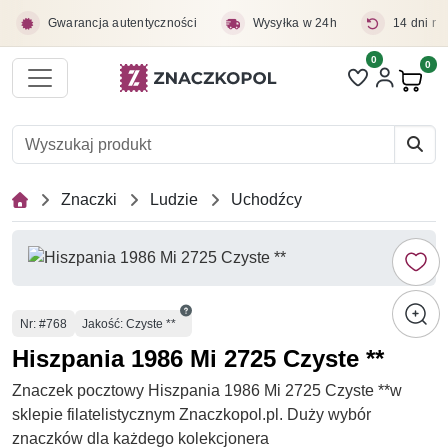
Przejdź do treści głównej
Gwarancja autentyczności
Wysyłka w 24h
14 dni na
0
Liczba pozycji 
0
Pro
Znaczki
Ludzie
Uchodźcy
Numer
Nr
: #768
Jakość: Czyste **
Hiszpania 1986 Mi 2725 Czyste **
Znaczek pocztowy Hiszpania 1986 Mi 2725 Czyste **w
sklepie filatelistycznym Znaczkopol.pl. Duży wybór
znaczków dla każdego kolekcjonera