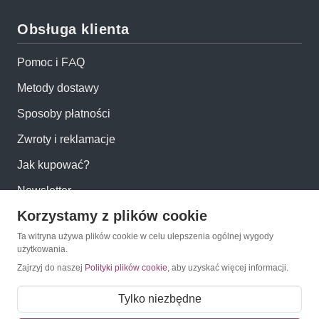
Obsługa klienta
Pomoc i FAQ
Metody dostawy
Sposoby płatności
Zwroty i reklamacje
Jak kupować?
Newsletter
Korzystamy z plików cookie
Konto
Ta witryna używa plików cookie w celu ulepszenia ogólnej wygody
użytkowania.
Zajrzyj do naszej
Polityki plików cookie
, aby uzyskać więcej informacji.
Moje konto
Moje zamówienia
Tylko niezbędne