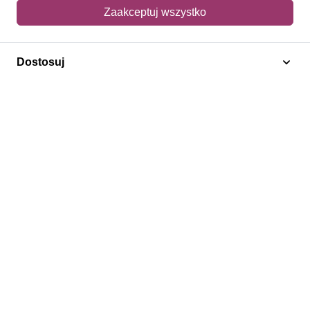
Mój koszyk
Zaakceptuj wszystko
Adres dostawy
Dostosuj
Polecamy
Znaczki Konie
Znaczki Politycy
Znaczki Żaglowce
Znaczki Kolarstwo
Znaczki Boże Narodzenie
Regulamin
Prywatność
Bezpieczeństwo
2026 © SlimAD All Rights Reserved.