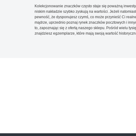
Kolekcjonowanie znaczków często staje się poważną inwestyc
niskim nakładzie szybko zyskują na wartości. Jeżeli natomias
pewność, że dysponujesz czymś, co może przynieść Ci realne
mądrze, uprzednio poznaj rynek znaczków pocztowych i innych
to, zapoznając się z ofertą naszego sklepu. Pośród wielu tys
znajdziesz egzemplarze, które mają swoją wartość historyczn