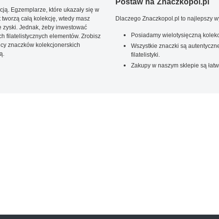
Postaw na Znaczkopol.pl
ją. Egzemplarze, które ukazały się w
t tworzą całą kolekcję, wtedy masz
Dlaczego Znaczkopol.pl to najlepszy 
 zyski. Jednak, żeby inwestować
Posiadamy wielotysięczną kolekc
 filatelistycznych elementów. Zrobisz
ięcy znaczków kolekcjonerskich
Wszystkie znaczki są autentyczne
ą.
filatelistyki.
Zakupy w naszym sklepie są łatw