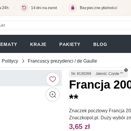
w 24h
14 dni na zwrot
Bezpieczne płatności
ERA SIĘ W NOWEJ KARCIE)
TEMATY
KRAJE
PAKIETY
BLOG
Politycy
Francuscy prezydenci / de Gaulle
Numer
Nr
: #130269
Jakość: Czyste **
Francja 20
**
Znaczek pocztowy Francja 200
Znaczkopol.pl. Duży wybór z
3,65 zł