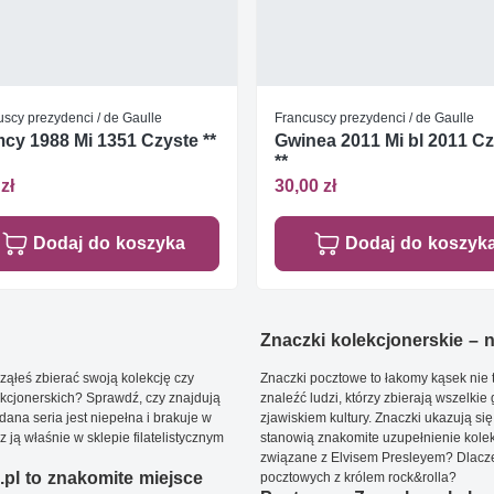
scy prezydenci / de Gaulle
Francuscy prezydenci / de Gaulle
cy 1988 Mi 1351 Czyste **
Gwinea 2011 Mi bl 2011 C
**
zł
30,00 zł
Dodaj do koszyka
Dodaj do koszyk
Znaczki kolekcjonerskie – ni
ąłeś zbierać swoją kolekcję czy
Znaczki pocztowe to łakomy kąsek nie t
kcjonerskich? Sprawdź, czy znajdują
znaleźć ludzi, którzy zbierają wszelkie
dana seria jest niepełna i brakuje w
zjawiskiem kultury. Znaczki ukazują się
ją właśnie w sklepie filatelistycznym
stanowią znakomite uzupełnienie kolek
związane z Elvisem Presleyem? Dlacze
pl to znakomite miejsce
pocztowych z królem rock&rolla?