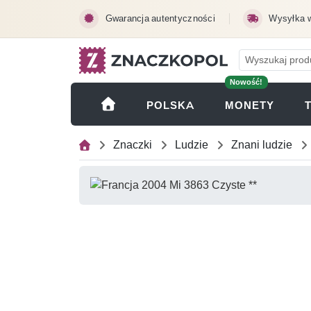
Przejdź do treści głównej
Gwarancja autentyczności
Wysyłka 
Nowość!
(OTWI
POLSKA
MONETY
Znaczki
Ludzie
Znani ludzie