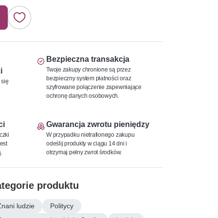
Bezpieczna transakcja
Twoje zakupy chronione są przez
i
bezpieczny system płatności oraz
 się
szyfrowane połączenie zapewniające
ochronę danych osobowych.
ci
Gwarancja zwrotu pieniędzy
czki
W przypadku nietrafionego zakupu
est
odeślij produkty w ciągu 14 dni i
.
otrzymaj pełny zwrot środków.
tegorie produktu
Znani ludzie
Politycy