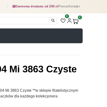
Darmowa dostawa od 200 zł
Pomoc
Kontakt
0
Liczba pozycji na liście ulubionyc
0
Produkty w koszyku:
04 Mi 3863 Czyste
4 Mi 3863 Czyste **w sklepie filatelistycznym
naczków dla każdego kolekcjonera