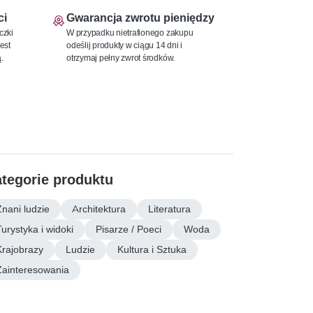
ci
Gwarancja zwrotu pieniędzy
czki
W przypadku nietrafionego zakupu
est
odeślij produkty w ciągu 14 dni i
.
otrzymaj pełny zwrot środków.
tegorie produktu
Znani ludzie
Architektura
Literatura
Turystyka i widoki
Pisarze / Poeci
Woda
Krajobrazy
Ludzie
Kultura i Sztuka
Zainteresowania