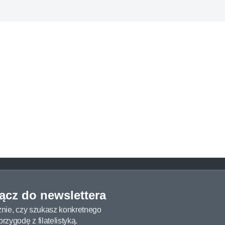
łącz do newslettera
żnie, czy szukasz konkretnego
zygodę z filatelistyką.