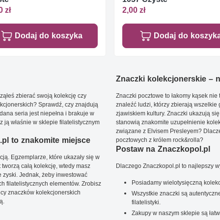
0 zł
2,00 zł
Dodaj do koszyka
Dodaj do koszyk
Znaczki kolekcjonerskie – ni
ąłeś zbierać swoją kolekcję czy
Znaczki pocztowe to łakomy kąsek nie t
kcjonerskich? Sprawdź, czy znajdują
znaleźć ludzi, którzy zbierają wszelkie
dana seria jest niepełna i brakuje w
zjawiskiem kultury. Znaczki ukazują się
ją właśnie w sklepie filatelistycznym
stanowią znakomite uzupełnienie kolek
związane z Elvisem Presleyem? Dlacze
pl to znakomite miejsce
pocztowych z królem rock&rolla?
Postaw na Znaczkopol.pl
ją. Egzemplarze, które ukazały się w
t tworzą całą kolekcję, wtedy masz
Dlaczego Znaczkopol.pl to najlepszy 
 zyski. Jednak, żeby inwestować
Posiadamy wielotysięczną kolekc
 filatelistycznych elementów. Zrobisz
ięcy znaczków kolekcjonerskich
Wszystkie znaczki są autentyczne
ą.
filatelistyki.
Zakupy w naszym sklepie są łatw