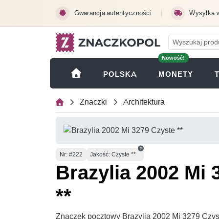
Przejdź do treści głównej
Gwarancja autentyczności
Wysyłka 
Nowość!
(OTWI
POLSKA
MONETY
Znaczki
Architektura
Numer
Nr
: #222
Jakość: Czyste **
Brazylia 2002 Mi 
**
Znaczek pocztowy Brazylia 2002 Mi 3279 Czyste