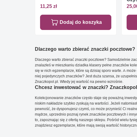
11,25 zł
25,0
Dodaj do koszyka
Dlaczego warto zbierać znaczki pocztowe?
Dlaczego warto zbierać znaczki pocztowe? Samodzielnie zacz
znalazłeś w mieszkaniu dziadka klasery pełne znaczków kole
się w nich egzemplarze, które są dzisiaj sporo warte. A może 
niej pojedynczych znaczków? Jest duża szansa, że uzupełnisz 
Znaczkopol.pl. Wtedy jej wartość na pewno wzrośnie.
Chcesz inwestować w znaczki? Znaczkopol.
Kolekcjonowanie znaczków często staje się poważną inwestyc
niskim nakładzie szybko zyskują na wartości. Jeżeli natomias
pewność, że dysponujesz czymś, co może przynieść Ci realne
mądrze, uprzednio poznaj rynek znaczków pocztowych i innych
to, zapoznając się z ofertą naszego sklepu. Pośród wielu tys
znajdziesz egzemplarze, które mają swoją wartość historyczn