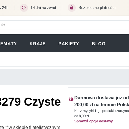
w 24h
14 dni na zwrot
Bezpieczne płatności
ERA SIĘ W NOWEJ KARCIE)
TEMATY
KRAJE
PAKIETY
BLOG
3279 Czyste
Darmowa dostawa już od
200,00 zł na terenie Polsk
Koszt wysyłki tego produktu zaczyna
od 8,99 zł
Sprawdź opcje dostawy
 **w sklepie filatelistycznym