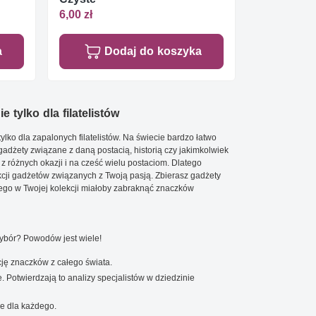
6,00 zł
a
Dodaj do koszyka
e tylko dla filatelistów
ylko dla zapalonych filatelistów. Na świecie bardzo łatwo
 gadżety związane z daną postacią, historią czy jakimkolwiek
 z różnych okazji i na cześć wielu postaciom. Dlatego
cji gadżetów związanych z Twoją pasją. Zbierasz gadżety
go w Twojej kolekcji miałoby zabraknąć znaczków
wybór? Powodów jest wiele!
ję znaczków z całego świata.
. Potwierdzają to analizy specjalistów w dziedzinie
e dla każdego.