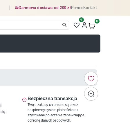
Darmowa dostawa od 200 zł
Pomoc
Kontakt
0
Liczba pozycji na liście ulubionyc
0
Produkty w koszyku:
Bezpieczna transakcja
Twoje zakupy chronione są przez
i
bezpieczny system płatności oraz
 się
szyfrowane połączenie zapewniające
ochronę danych osobowych.