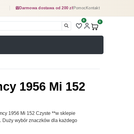
Darmowa dostawa od 200 zł
Pomoc
Kontakt
0
Liczba pozycji na liście ulubionyc
0
Produkty w koszyku:
mcy 1956 Mi 152
mcy 1956 Mi 152 Czyste **w sklepie
pl. Duży wybór znaczków dla każdego