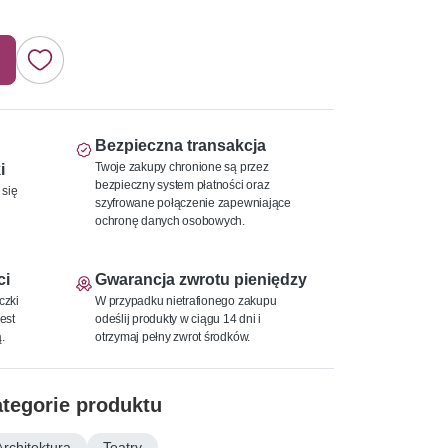
Bezpieczna transakcja
Twoje zakupy chronione są przez
i
bezpieczny system płatności oraz
 się
szyfrowane połączenie zapewniające
ochronę danych osobowych.
ci
Gwarancja zwrotu pieniędzy
czki
W przypadku nietrafionego zakupu
est
odeślij produkty w ciągu 14 dni i
.
otrzymaj pełny zwrot środków.
tegorie produktu
Architektura
Teatry