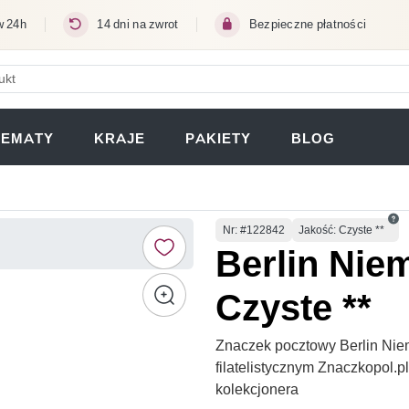
w 24h
14 dni na zwrot
Bezpieczne płatności
ERA SIĘ W NOWEJ KARCIE)
TEMATY
KRAJE
PAKIETY
BLOG
Numer
Nr
: #122842
Jakość: Czyste **
Berlin Nie
Czyste **
Znaczek pocztowy Berlin Nie
filatelistycznym Znaczkopol.
kolekcjonera