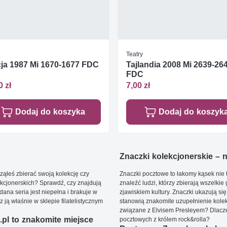
Teatry
ja 1987 Mi 1670-1677 FDC
Tajlandia 2008 Mi 2639-26
FDC
0 zł
7,00 zł
Dodaj do koszyka
Dodaj do koszyk
Znaczki kolekcjonerskie – ni
ąłeś zbierać swoją kolekcję czy
Znaczki pocztowe to łakomy kąsek nie t
kcjonerskich? Sprawdź, czy znajdują
znaleźć ludzi, którzy zbierają wszelkie
dana seria jest niepełna i brakuje w
zjawiskiem kultury. Znaczki ukazują się
ją właśnie w sklepie filatelistycznym
stanowią znakomite uzupełnienie kolek
związane z Elvisem Presleyem? Dlacze
pl to znakomite miejsce
pocztowych z królem rock&rolla?