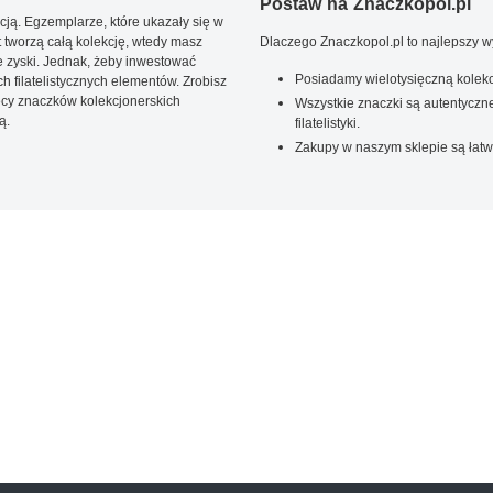
Postaw na Znaczkopol.pl
ją. Egzemplarze, które ukazały się w
t tworzą całą kolekcję, wtedy masz
Dlaczego Znaczkopol.pl to najlepszy 
 zyski. Jednak, żeby inwestować
Posiadamy wielotysięczną kolekc
 filatelistycznych elementów. Zrobisz
ięcy znaczków kolekcjonerskich
Wszystkie znaczki są autentyczne
ą.
filatelistyki.
Zakupy w naszym sklepie są łatw