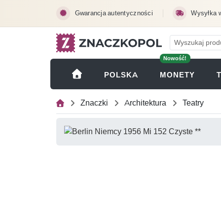
Przejdź do treści głównej
Gwarancja autentyczności
Wysyłka 
Nowość!
(OTWI
POLSKA
MONETY
Znaczki
Architektura
Teatry