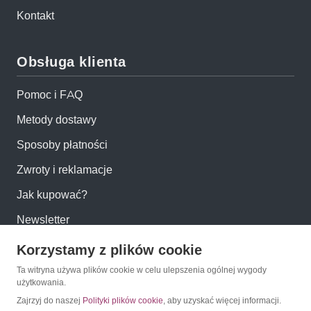
Kontakt
Obsługa klienta
Pomoc i FAQ
Metody dostawy
Sposoby płatności
Zwroty i reklamacje
Jak kupować?
Newsletter
Korzystamy z plików cookie
Konto
Ta witryna używa plików cookie w celu ulepszenia ogólnej wygody
użytkowania.
Moje konto
Zajrzyj do naszej
Polityki plików cookie
, aby uzyskać więcej informacji.