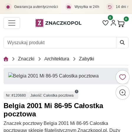
Przejdź do treści głównej
Gwarancja autentyczności
Wysyłka w 24h
14 dni na
0
Liczba pozycji 
0
Pro
Znaczki
Architektura
Zabytki
Numer
Nr
: #120680
Jakość: Całostka pocztowa
Belgia 2001 Mi 86-95 Całostka
pocztowa
Znaczek pocztowy Belgia 2001 Mi 86-95 Całostka
pocztowaw sklepie filatelistycznym Znaczkopol.pl. Duży