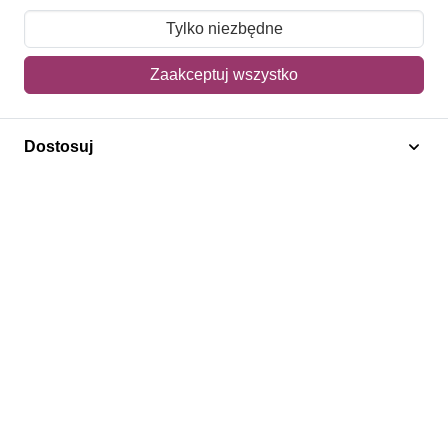
Moje zamówienia
Tylko niezbędne
Mój koszyk
Zaakceptuj wszystko
Adres dostawy
Dostosuj
Polecamy
Znaczki Konie
Znaczki Politycy
Znaczki Żaglowce
Znaczki Kwiaty
Znaczki Herby / Heraldyka / Symbole
Regulamin
Prywatność
Bezpieczeństwo