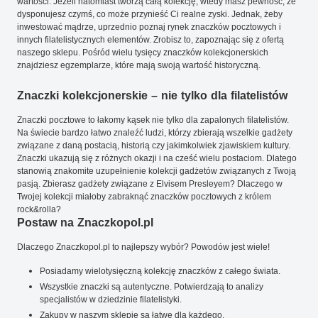
wartości. Jeżeli natomiast tworzą całą kolekcję, wtedy masz pewność, że
dysponujesz czymś, co może przynieść Ci realne zyski. Jednak, żeby
inwestować mądrze, uprzednio poznaj rynek znaczków pocztowych i
innych filatelistycznych elementów. Zrobisz to, zapoznając się z ofertą
naszego sklepu. Pośród wielu tysięcy znaczków kolekcjonerskich
znajdziesz egzemplarze, które mają swoją wartość historyczną.
Znaczki kolekcjonerskie – nie tylko dla filatelistów
Znaczki pocztowe to łakomy kąsek nie tylko dla zapalonych filatelistów.
Na świecie bardzo łatwo znaleźć ludzi, którzy zbierają wszelkie gadżety
związane z daną postacią, historią czy jakimkolwiek zjawiskiem kultury.
Znaczki ukazują się z różnych okazji i na cześć wielu postaciom. Dlatego
stanowią znakomite uzupełnienie kolekcji gadżetów związanych z Twoją
pasją. Zbierasz gadżety związane z Elvisem Presleyem? Dlaczego w
Twojej kolekcji miałoby zabraknąć znaczków pocztowych z królem
rock&rolla?
Postaw na Znaczkopol.pl
Dlaczego Znaczkopol.pl to najlepszy wybór? Powodów jest wiele!
Posiadamy wielotysięczną kolekcję znaczków z całego świata.
Wszystkie znaczki są autentyczne. Potwierdzają to analizy
specjalistów w dziedzinie filatelistyki.
Zakupy w naszym sklepie są łatwe dla każdego.