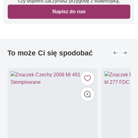
czy dopiero zaczynasz przygodę z filatelistyką.
Napisz do nas
To może Ci się spodobać