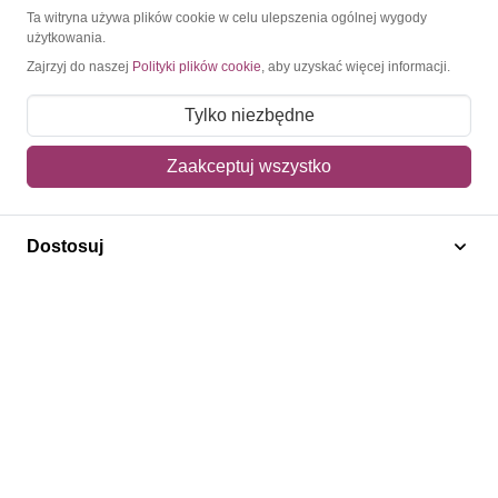
O Znaczkopol.pl
Ta witryna używa plików cookie w celu ulepszenia ogólnej wygody
użytkowania.
Zajrzyj do naszej
Polityki plików cookie
, aby uzyskać więcej informacji.
O nas
Blog
Tylko niezbędne
Regulamin
Zaakceptuj wszystko
Polityka prywatności
Mapa strony
Dostosuj
Kontakt
Obsługa klienta
Pomoc i FAQ
Metody dostawy
Sposoby płatności