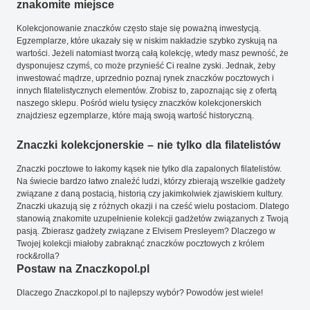
znakomite miejsce
Kolekcjonowanie znaczków często staje się poważną inwestycją.
Egzemplarze, które ukazały się w niskim nakładzie szybko zyskują na
wartości. Jeżeli natomiast tworzą całą kolekcję, wtedy masz pewność, że
dysponujesz czymś, co może przynieść Ci realne zyski. Jednak, żeby
inwestować mądrze, uprzednio poznaj rynek znaczków pocztowych i
innych filatelistycznych elementów. Zrobisz to, zapoznając się z ofertą
naszego sklepu. Pośród wielu tysięcy znaczków kolekcjonerskich
znajdziesz egzemplarze, które mają swoją wartość historyczną.
Znaczki kolekcjonerskie – nie tylko dla filatelistów
Znaczki pocztowe to łakomy kąsek nie tylko dla zapalonych filatelistów.
Na świecie bardzo łatwo znaleźć ludzi, którzy zbierają wszelkie gadżety
związane z daną postacią, historią czy jakimkolwiek zjawiskiem kultury.
Znaczki ukazują się z różnych okazji i na cześć wielu postaciom. Dlatego
stanowią znakomite uzupełnienie kolekcji gadżetów związanych z Twoją
pasją. Zbierasz gadżety związane z Elvisem Presleyem? Dlaczego w
Twojej kolekcji miałoby zabraknąć znaczków pocztowych z królem
rock&rolla?
Postaw na Znaczkopol.pl
Dlaczego Znaczkopol.pl to najlepszy wybór? Powodów jest wiele!