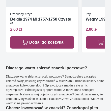
Czerwony Krzyż
Psy
Belgia 1974 Mi 1757-1758 Czyste
Węgry 1991 M
**
2,60 zł
2,00 zł
Dodaj do koszyka
Do
Dlaczego warto zbierać znaczki pocztowe?
Dlaczego warto zbierać znaczki pocztowe? Samodzielnie zacząłeś
zbierać swoją kolekcję czy znalazłeś w mieszkaniu dziadka klasery pełne
znaczków kolekcjonerskich? Sprawdź, czy znajdują się w nich
egzemplarze, które są dzisiaj sporo warte. A może dana seria jest
niepełna i brakuje w niej pojedynczych znaczków? Jest duża szansa, że
uzupełnisz ją właśnie w sklepie filatelistycznym Znaczkopol.pl. Wtedy jej
wartość na pewno wzrośnie.
Chcesz inwestować w znaczki? Znaczkopol.pl to