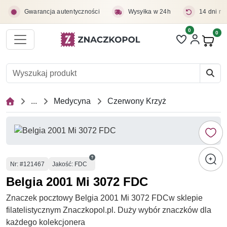
Przejdź do treści głównej
Gwarancja autentyczności
Wysyłka w 24h
14 dni na
0
Liczba pozycji 
0
Pro
...
Medycyna
Czerwony Krzyż
Numer
Nr
: #121467
Jakość: FDC
Belgia 2001 Mi 3072 FDC
Znaczek pocztowy Belgia 2001 Mi 3072 FDCw sklepie
filatelistycznym Znaczkopol.pl. Duży wybór znaczków dla
każdego kolekcjonera