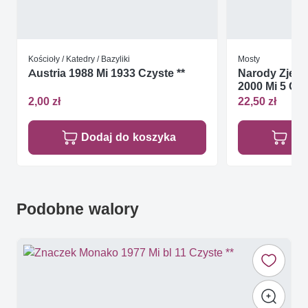
Kościoły / Katedry / Bazyliki
Mosty
Austria 1988 Mi 1933 Czyste **
Narody Zjed
2000 Mi 5 Czy
2,00 zł
22,50 zł
Dodaj do koszyka
Do
Podobne walory