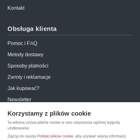
Kontakt
Obsługa klienta
Pomoc i FAQ
Metody dostawy
Sposoby płatności
Zwroty i reklamacje
Jak kupować?
Newsletter
Korzystamy z plików cookie
Konto
Ta witryna używa plików cookie w celu ulepszenia ogólnej wygody
użytkowania.
Moje konto
Zajrzyj do naszej
Polityki plików cookie
, aby uzyskać więcej informacji.