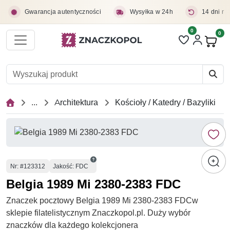
Przejdź do treści głównej
Gwarancja autentyczności
Wysyłka w 24h
14 dni na
0
Liczba pozycji 
0
Pro
...
Architektura
Kościoły / Katedry / Bazyliki
Numer
Nr
: #123312
Jakość: FDC
Belgia 1989 Mi 2380-2383 FDC
Znaczek pocztowy Belgia 1989 Mi 2380-2383 FDCw
sklepie filatelistycznym Znaczkopol.pl. Duży wybór
znaczków dla każdego kolekcjonera