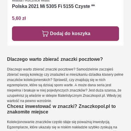
Miasta / Rocznice Miast
Polska 2021 Mi 5305 Fi 5155 Czyste **
5,60 zł
Dodaj do koszyka
Dlaczego warto zbierać znaczki pocztowe?
Dlaczego warto zbierać znaczki pocztowe? Samodzielnie zacząłeś
zbierać swoją kolekcję czy znalazłeś w mieszkaniu dziadka klasery pełne
znaczków kolekcjonerskich? Sprawdź, czy znajdują się w nich
egzemplarze, które są dzisiaj sporo warte. A może dana seria jest
niepełna i brakuje w niej pojedynczych znaczków? Jest duża szansa, że
uzupełnisz ją właśnie w sklepie filatelistycznym Znaczkopol.pl. Wtedy jej
wartość na pewno wzrośnie.
Chcesz inwestować w znaczki? Znaczkopol.pl to
znakomite miejsce
Kolekcjonowanie znaczków często staje się poważną inwestycją.
Egzemplarze, które ukazały się w niskim nakładzie szybko zyskują na