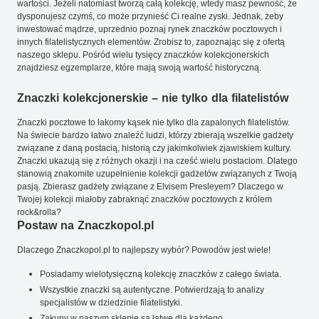
wartości. Jeżeli natomiast tworzą całą kolekcję, wtedy masz pewność, że
dysponujesz czymś, co może przynieść Ci realne zyski. Jednak, żeby
inwestować mądrze, uprzednio poznaj rynek znaczków pocztowych i
innych filatelistycznych elementów. Zrobisz to, zapoznając się z ofertą
naszego sklepu. Pośród wielu tysięcy znaczków kolekcjonerskich
znajdziesz egzemplarze, które mają swoją wartość historyczną.
Znaczki kolekcjonerskie – nie tylko dla filatelistów
Znaczki pocztowe to łakomy kąsek nie tylko dla zapalonych filatelistów.
Na świecie bardzo łatwo znaleźć ludzi, którzy zbierają wszelkie gadżety
związane z daną postacią, historią czy jakimkolwiek zjawiskiem kultury.
Znaczki ukazują się z różnych okazji i na cześć wielu postaciom. Dlatego
stanowią znakomite uzupełnienie kolekcji gadżetów związanych z Twoją
pasją. Zbierasz gadżety związane z Elvisem Presleyem? Dlaczego w
Twojej kolekcji miałoby zabraknąć znaczków pocztowych z królem
rock&rolla?
Postaw na Znaczkopol.pl
Dlaczego Znaczkopol.pl to najlepszy wybór? Powodów jest wiele!
Posiadamy wielotysięczną kolekcję znaczków z całego świata.
Wszystkie znaczki są autentyczne. Potwierdzają to analizy
specjalistów w dziedzinie filatelistyki.
Zakupy w naszym sklepie są łatwe dla każdego.