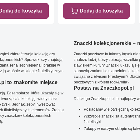
Dodaj do koszyka
Dodaj do koszyka
Znaczki kolekcjonerskie – ni
ąłeś zbierać swoją kolekcję czy
Znaczki pocztowe to łakomy kąsek nie t
kcjonerskich? Sprawdź, czy znajdują
znaleźć ludzi, którzy zbierają wszelkie
dana seria jest niepełna i brakuje w
zjawiskiem kultury. Znaczki ukazują się
ją właśnie w sklepie filatelistycznym
stanowią znakomite uzupełnienie kolek
związane z Elvisem Presleyem? Dlacze
pl to znakomite miejsce
pocztowych z królem rock&rolla?
Postaw na Znaczkopol.pl
ją. Egzemplarze, które ukazały się w
t tworzą całą kolekcję, wtedy masz
Dlaczego Znaczkopol.pl to najlepszy 
 zyski. Jednak, żeby inwestować
Posiadamy wielotysięczną kolekc
 filatelistycznych elementów. Zrobisz
ięcy znaczków kolekcjonerskich
Wszystkie znaczki są autentyczne
ą.
filatelistyki.
Zakupy w naszym sklepie są łatw