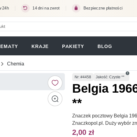
w 24h
14 dni na zwrot
Bezpieczne płatności
ERA SIĘ W NOWEJ KARCIE)
TEMATY
KRAJE
PAKIETY
BLOG
Chemia
Numer
Nr
: #4458
Jakość: Czyste **
Belgia 196
**
Znaczek pocztowy Belgia 1966
Znaczkopol.pl. Duży wybór z
2,00 zł