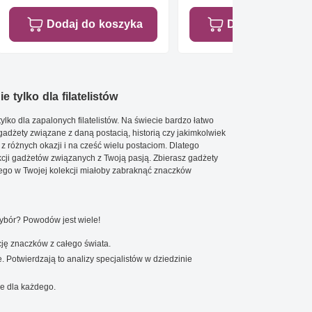
Dodaj do koszyka
Dodaj do koszy
e tylko dla filatelistów
ylko dla zapalonych filatelistów. Na świecie bardzo łatwo
 gadżety związane z daną postacią, historią czy jakimkolwiek
 z różnych okazji i na cześć wielu postaciom. Dlatego
cji gadżetów związanych z Twoją pasją. Zbierasz gadżety
go w Twojej kolekcji miałoby zabraknąć znaczków
wybór? Powodów jest wiele!
ję znaczków z całego świata.
. Potwierdzają to analizy specjalistów w dziedzinie
e dla każdego.