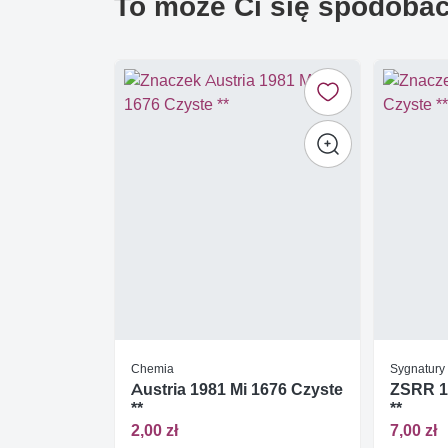
To może Ci się spodoba
Chemia
Sygnatury 
Austria 1981 Mi 1676 Czyste
ZSRR 19
**
**
2,00 zł
7,00 zł