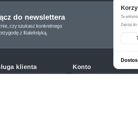
Korzy
łącz do newslettera
Ta witryn
Zajrzyj do
żnie, czy szukasz konkretnego
zygodę z filatelistyką.
Dostos
ługa klienta
Konto
c i FAQ
Moje konto
dy dostawy
Moje zamówienia
oby płatności
Mój koszyk
y i reklamacje
Adres dostawy
kupować?
etter