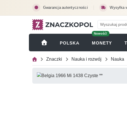
Przejdź do treści głównej
Gwarancja autentyczności
Wysyłka 
Nowość!
(OTWI
POLSKA
MONETY
Znaczki
Nauka i rozwój
Nauka