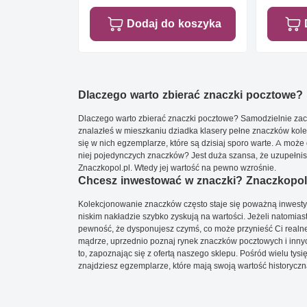
Dodaj do koszyka
Dlaczego warto zbierać znaczki pocztowe?
Dlaczego warto zbierać znaczki pocztowe? Samodzielnie zacz
znalazłeś w mieszkaniu dziadka klasery pełne znaczków kole
się w nich egzemplarze, które są dzisiaj sporo warte. A może 
niej pojedynczych znaczków? Jest duża szansa, że uzupełnisz 
Znaczkopol.pl. Wtedy jej wartość na pewno wzrośnie.
Chcesz inwestować w znaczki? Znaczkopol.
Kolekcjonowanie znaczków często staje się poważną inwestyc
niskim nakładzie szybko zyskują na wartości. Jeżeli natomias
pewność, że dysponujesz czymś, co może przynieść Ci realne
mądrze, uprzednio poznaj rynek znaczków pocztowych i innych
to, zapoznając się z ofertą naszego sklepu. Pośród wielu tys
znajdziesz egzemplarze, które mają swoją wartość historyczn