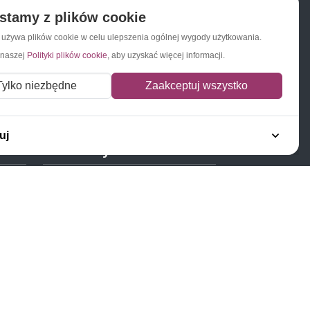
stamy z plików cookie
a używa plików cookie w celu ulepszenia ogólnej wygody użytkowania.
 naszej
Polityki plików cookie
, aby uzyskać więcej informacji.
Napisz do nas
Zapisz się do newslettera
Tylko niezbędne
Zaakceptuj wszystko
uj
Polecamy
Znaczki Konie
Znaczki Politycy
Znaczki Żaglowce
Znaczki Kolarstwo
Znaczki Boże Narodzenie