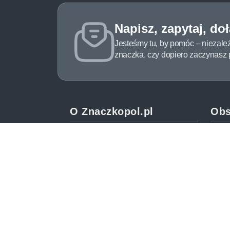
Napisz, zapytaj, do
Jesteśmy tu, by pomóc – niezale
znaczka, czy dopiero zaczynasz pr
O Znaczkopol.pl
Obs
O nas
Pomo
Blog
Meto
Regulamin
Spos
Polityka prywatności
Zwrot
Mapa strony
Jak 
Kontakt
Newsl