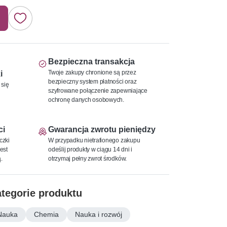
Bezpieczna transakcja
Twoje zakupy chronione są przez
i
bezpieczny system płatności oraz
 się
szyfrowane połączenie zapewniające
ochronę danych osobowych.
ci
Gwarancja zwrotu pieniędzy
czki
W przypadku nietrafionego zakupu
est
odeślij produkty w ciągu 14 dni i
.
otrzymaj pełny zwrot środków.
tegorie produktu
Nauka
Chemia
Nauka i rozwój