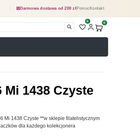
Darmowa dostawa od 200 zł
Pomoc
Kontakt
0
Liczba pozycji na liście ulubionyc
0
Produkty w koszyku:
6 Mi 1438 Czyste
 Mi 1438 Czyste **w sklepie filatelistycznym
naczków dla każdego kolekcjonera