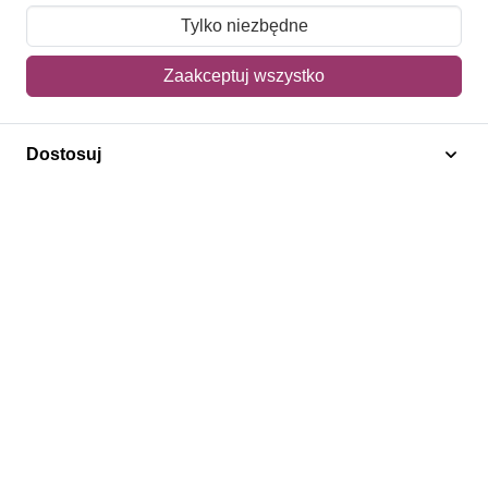
Pomoc i FAQ
Tylko niezbędne
Metody dostawy
Zaakceptuj wszystko
Sposoby płatności
Zwroty i reklamacje
Dostosuj
Jak kupować?
Newsletter
Konto
Moje konto
Moje zamówienia
Mój koszyk
Adres dostawy