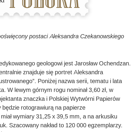
poświęcony postaci Aleksandra Czekanowskiego
edykowanego geologowi jest Jarosław Ochendzan.
ntralnie znajduje się portret Aleksandra
strowanego”. Poniżej nazwa serii, tematu i lata
ka. W lewym górnym rogu nominał 3,60 zł, w
ektanta znaczka i Polskiej Wytwórni Papierów
będzie rotograwiurą na papierze
 miał wymiary 31,25 x 39,5 mm, a na arkusiku
tuk. Szacowany nakład to 120 000 egzemplarzy.