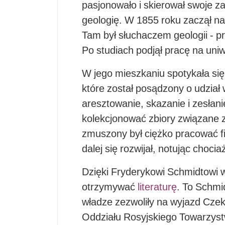
pasjonowało i skierował swoje z
geologię. W 1855 roku zaczął nau
Tam był słuchaczem geologii - p
Po studiach podjął pracę na uniw
W jego mieszkaniu spotykała się 
które został posądzony o udzia
aresztowanie, skazanie i zesłani
kolekcjonować zbiory związane z 
zmuszony był ciężko pracować fi
dalej się rozwijał, notując choci
Dzięki Fryderykowi Schmidtowi w
otrzymywać
literaturę
. To Schmid
władze zezwoliły na wyjazd Czek
Oddziału Rosyjskiego Towarzyst