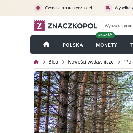
Przejdź do treści głównej
Gwarancja autentyczności
Wysyłka 
Nowość!
(OTWI
POLSKA
MONETY
Blog
Nowości wydawnicze
"Pol