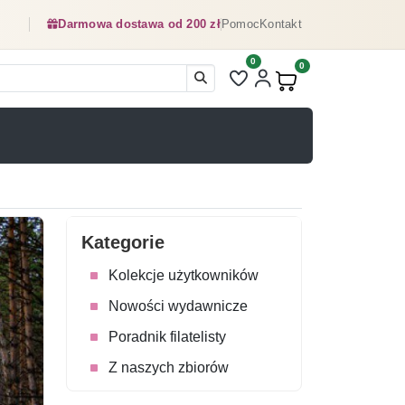
Darmowa dostawa od 200 zł
Pomoc
Kontakt
0
Liczba pozycji na liście ulubionyc
0
Produkty w koszyku:
Kategorie
Kolekcje użytkowników
Nowości wydawnicze
Poradnik filatelisty
Z naszych zbiorów