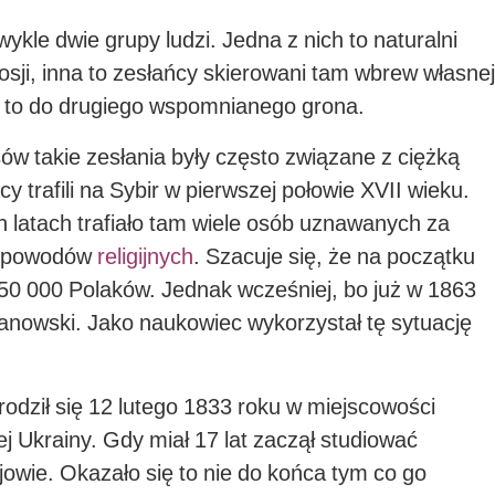
kle dwie grupy ludzi. Jedna z nich to naturalni
sji, inna to zesłańcy skierowani tam wbrew własnej
ę to do drugiego wspomnianego grona.
w takie zesłania były często związane z ciężką
 trafili na Sybir w pierwszej połowie XVII wieku.
ch latach trafiało tam wiele osób uznawanych za
 z powodów
religijnych
. Szacuje się, że na początku
50 000 Polaków. Jednak wcześniej, bo już w 1863
kanowski. Jako naukowiec wykorzystał tę sytuację
odził się 12 lutego 1833 roku w miejscowości
ej Ukrainy. Gdy miał 17 lat zaczął studiować
owie. Okazało się to nie do końca tym co go