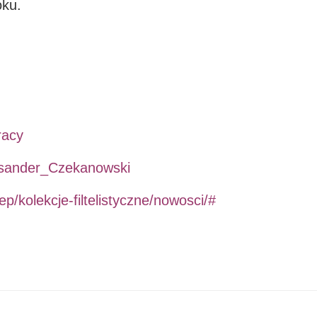
oku.
racy
leksander_Czekanowski
ep/kolekcje-filtelistyczne/nowosci/#