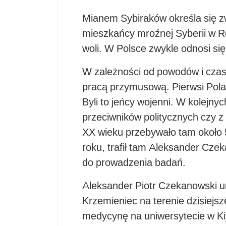
Mianem Sybiraków określa się zwy
mieszkańcy mroźnej Syberii w Ro
woli. W Polsce zwykle odnosi si
W zależności od powodów i czasó
pracą przymusową. Pierwsi Polacy
Byli to jeńcy wojenni. W kolejny
przeciwników politycznych czy
XX wieku przebywało tam około 
roku, trafił tam Aleksander Cze
do prowadzenia badań.
Aleksander Piotr Czekanowski ur
Krzemieniec na terenie dzisiejsz
medycynę na uniwersytecie w Kij