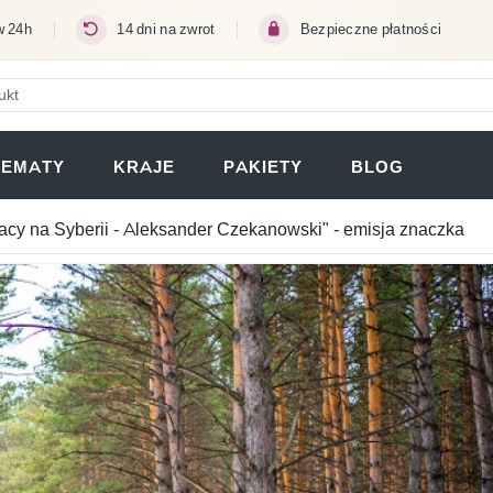
w 24h
14 dni na zwrot
Bezpieczne płatności
ERA SIĘ W NOWEJ KARCIE)
TEMATY
KRAJE
PAKIETY
BLOG
acy na Syberii - Aleksander Czekanowski" - emisja znaczka