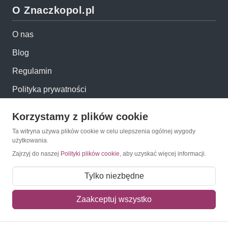
O Znaczkopol.pl
O nas
Blog
Regulamin
Polityka prywatności
Mapa strony
Korzystamy z plików cookie
Kontakt
Ta witryna używa plików cookie w celu ulepszenia ogólnej wygody
użytkowania.
Zajrzyj do naszej
Polityki plików cookie
, aby uzyskać więcej informacji.
Obsługa klienta
Tylko niezbędne
Pomoc i FAQ
Zaakceptuj wszystko
Metody dostawy
Sposoby płatności