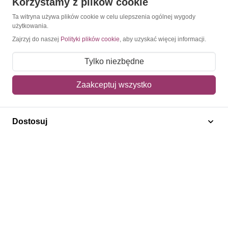
Korzystamy z plików cookie
Mapa strony
Ta witryna używa plików cookie w celu ulepszenia ogólnej wygody
użytkowania.
Kontakt
Zajrzyj do naszej
Polityki plików cookie
, aby uzyskać więcej informacji.
Obsługa klienta
Tylko niezbędne
Zaakceptuj wszystko
Pomoc i FAQ
Metody dostawy
Dostosuj
Sposoby płatności
Zwroty i reklamacje
Jak kupować?
Newsletter
Konto