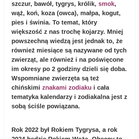
szczur, bawół, tygrys, królik,
smok
,
wąż, koń, koza (owca), małpa, kogut,
pies i świnia. To temat, który
większość z nas trochę kojarzy. Mniej
powszechną wiedzą jest jednak to, że
również miesiące są nazywane od tych
zwierząt, ale również i na poświęcone
im okresy po 2 godziny dzieli się doba.
Wspomniane zwierzęta są też
chińskimi
znakami zodiaku
i cała
tematyka kalendarzy i zodiakalna jest z
sobą ściśle powiązana.
Rok 2022 był Rokiem Tygrysa, a rok
2024 będzie Rokiem Węża. Obecny to