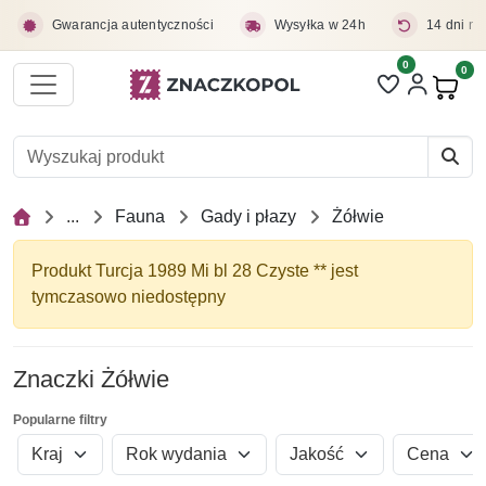
Przejdź do treści głównej
Gwarancja autentyczności
Wysyłka w 24h
14 dni na
0
Liczba pozycji 
0
Pro
...
Fauna
Gady i płazy
Żółwie
Produkt Turcja 1989 Mi bl 28 Czyste ** jest
tymczasowo niedostępny
Znaczki Żółwie
Popularne filtry
Kraj
Rok wydania
Jakość
Cena