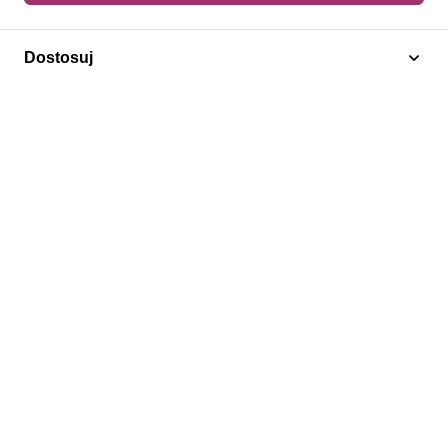
Dodaj do koszyka
Dostosuj
Żółwie
Bahamy 1976 Czyste **