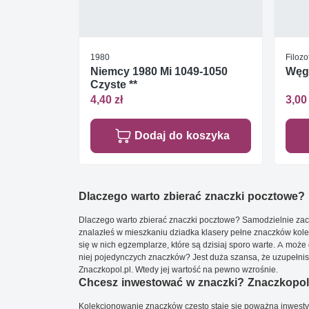
1980
Filozo
Niemcy 1980 Mi 1049-1050
Węgr
Czyste **
4,40 zł
3,00 
Dodaj do koszyka
Dlaczego warto zbierać znaczki pocztowe?
Dlaczego warto zbierać znaczki pocztowe? Samodzielnie zacz
znalazłeś w mieszkaniu dziadka klasery pełne znaczków kole
się w nich egzemplarze, które są dzisiaj sporo warte. A może 
niej pojedynczych znaczków? Jest duża szansa, że uzupełnisz 
Znaczkopol.pl. Wtedy jej wartość na pewno wzrośnie.
Chcesz inwestować w znaczki? Znaczkopol.
Kolekcjonowanie znaczków często staje się poważną inwestyc