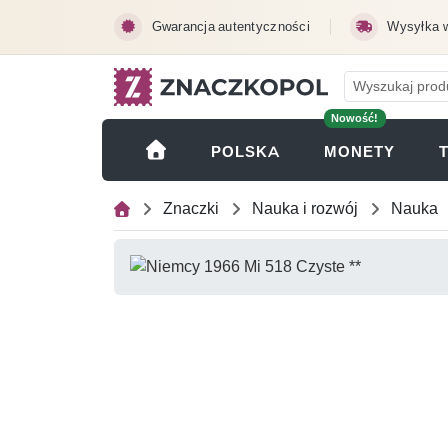
Przejdź do treści głównej
Gwarancja autentyczności
Wysyłka 
Nowość!
(OTWI
POLSKA
MONETY
Znaczki
Nauka i rozwój
Nauka