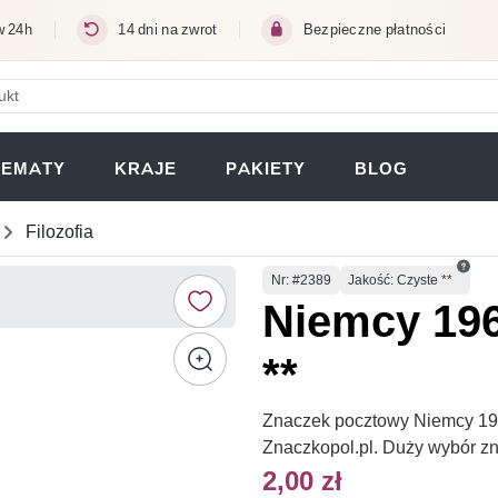
w 24h
14 dni na zwrot
Bezpieczne płatności
ERA SIĘ W NOWEJ KARCIE)
TEMATY
KRAJE
PAKIETY
BLOG
Filozofia
Numer
Nr
: #2389
Jakość: Czyste **
Niemcy 196
**
Znaczek pocztowy Niemcy 1966
Znaczkopol.pl. Duży wybór z
2,00 zł