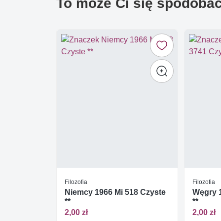
To może Ci się spodoba
Filozofia
Filozofia
Niemcy 1966 Mi 518 Czyste
Węgry 1
**
**
2,00 zł
2,00 zł