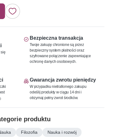
Bezpieczna transakcja
Twoje zakupy chronione są przez
i
bezpieczny system płatności oraz
 się
szyfrowane połączenie zapewniające
ochronę danych osobowych.
ci
Gwarancja zwrotu pieniędzy
czki
W przypadku nietrafionego zakupu
est
odeślij produkty w ciągu 14 dni i
.
otrzymaj pełny zwrot środków.
tegorie produktu
Nauka
Filozofia
Nauka i rozwój