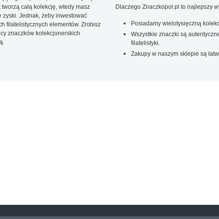
t tworzą całą kolekcję, wtedy masz
Dlaczego Znaczkopol.pl to najlepszy 
 zyski. Jednak, żeby inwestować
Posiadamy wielotysięczną kolekc
 filatelistycznych elementów. Zrobisz
ięcy znaczków kolekcjonerskich
Wszystkie znaczki są autentyczne
ą.
filatelistyki.
Zakupy w naszym sklepie są łatw