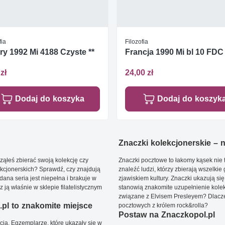
fia
Filozofia
y 1992 Mi 4188 Czyste **
Francja 1990 Mi bl 10 FDC
zł
24,00 zł
Dodaj do koszyka
Dodaj do koszyk
Znaczki kolekcjonerskie – ni
ąłeś zbierać swoją kolekcję czy
Znaczki pocztowe to łakomy kąsek nie t
kcjonerskich? Sprawdź, czy znajdują
znaleźć ludzi, którzy zbierają wszelkie
dana seria jest niepełna i brakuje w
zjawiskiem kultury. Znaczki ukazują się
ją właśnie w sklepie filatelistycznym
stanowią znakomite uzupełnienie kolek
związane z Elvisem Presleyem? Dlacze
pl to znakomite miejsce
pocztowych z królem rock&rolla?
Postaw na Znaczkopol.pl
ją. Egzemplarze, które ukazały się w