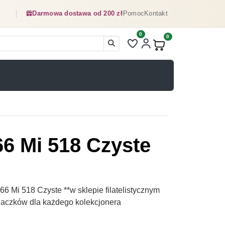
Darmowa dostawa od 200 zł
Pomoc
Kontakt
0
Liczba pozycji na liście ulubionyc
0
Produkty w koszyku:
6 Mi 518 Czyste
 Mi 518 Czyste **w sklepie filatelistycznym
naczków dla każdego kolekcjonera