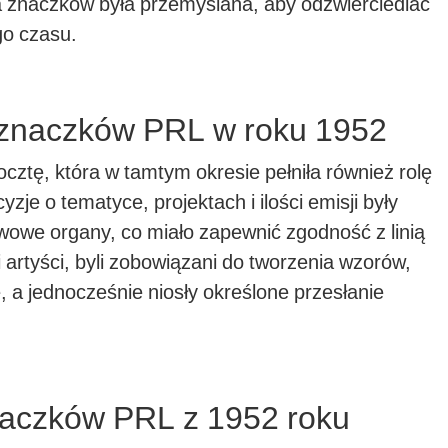
a znaczków była przemyślana, aby odzwierciedlać
go czasu.
 znaczków PRL w roku 1952
cztę, która w tamtym okresie pełniła również rolę
e o tematyce, projektach i ilości emisji były
wowe organy, co miało zapewnić zgodność z linią
ni artyści, byli zobowiązani do tworzenia wzorów,
e, a jednocześnie niosły określone przesłanie
naczków PRL z 1952 roku