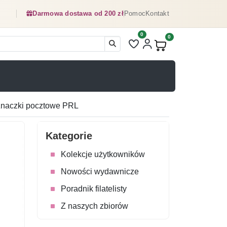
Darmowa dostawa od 200 zł
Pomoc
Kontakt
0
Liczba pozycji na liście ulubionyc
0
Produkty w koszyku:
: Znaczki pocztowe PRL
Kategorie
Kolekcje użytkowników
Nowości wydawnicze
Poradnik filatelisty
Z naszych zbiorów