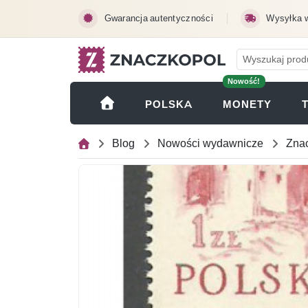
Przejdź do treści głównej
Gwarancja autentyczności
Wysyłka 
Nowość!
(OTWI
POLSKA
MONETY
Blog
Nowości wydawnicze
Znac