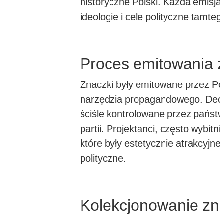
historyczne Polski. Każda emisj
ideologie i cele polityczne tamte
Proces emitowania
Znaczki były emitowane przez Po
narzędzia propagandowego. Decyzj
ściśle kontrolowane przez państ
partii. Projektanci, często wybit
które były estetycznie atrakcyjn
polityczne.
Kolekcjonowanie z