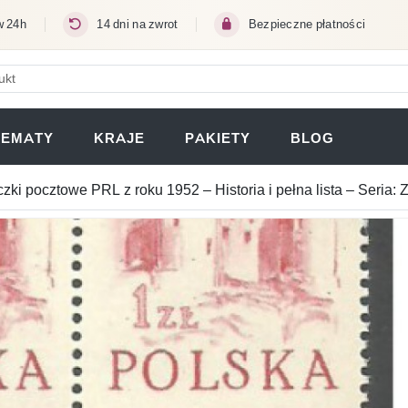
w 24h
14 dni na zwrot
Bezpieczne płatności
ERA SIĘ W NOWEJ KARCIE)
TEMATY
KRAJE
PAKIETY
BLOG
zki pocztowe PRL z roku 1952 – Historia i pełna lista – Seria