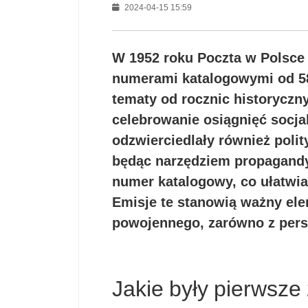
2024-04-15 15:59
W 1952 roku Poczta w Polsce 
numerami katalogowymi od 58
tematy od rocznic historyczn
celebrowanie osiągnięć socjal
odzwierciedlały również polit
będąc narzędziem propagandy
numer katalogowy, co ułatwia i
Emisje te stanowią ważny ele
powojennego, zarówno z perspe
Jakie były pierwsz