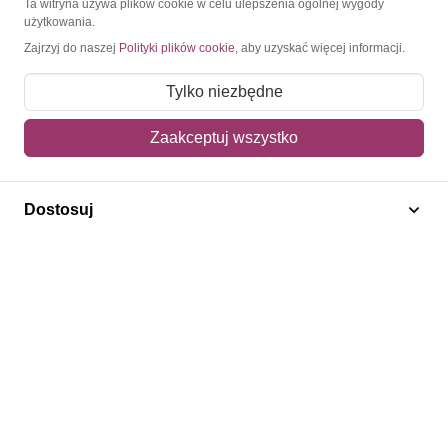
Ta witryna używa plików cookie w celu ulepszenia ogólnej wygody
użytkowania.
Obsługa klienta
Zajrzyj do naszej
Polityki plików cookie
, aby uzyskać więcej informacji.
Pomoc i FAQ
Tylko niezbędne
Metody dostawy
Zaakceptuj wszystko
Sposoby płatności
Zwroty i reklamacje
Dostosuj
Jak kupować?
Newsletter
Konto
Moje konto
Moje zamówienia
Mój koszyk