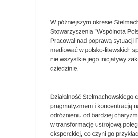
W późniejszym okresie Stelmach
Stowarzyszenia "Wspólnota Polska
Pracował nad poprawą sytuacji Po
mediować w polsko-litewskich s
nie wszystkie jego inicjatywy za
dziedzinie.
Działalność Stelmachowskiego c
pragmatyzmem i koncentracją n
odróżnieniu od bardziej charyz
w transformację ustrojową polega
eksperckiej, co czyni go przykł