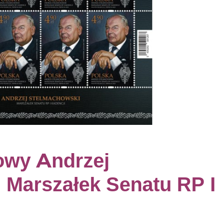
owy Andrzej
 Marszałek Senatu RP I