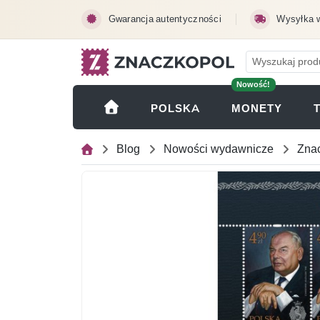
Przejdź do treści głównej
Gwarancja autentyczności
Wysyłka 
Nowość!
(OTWI
POLSKA
MONETY
Blog
Nowości wydawnicze
Znac