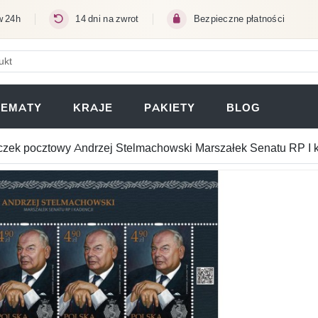
w 24h
14 dni na zwrot
Bezpieczne płatności
ERA SIĘ W NOWEJ KARCIE)
TEMATY
KRAJE
PAKIETY
BLOG
zek pocztowy Andrzej Stelmachowski Marszałek Senatu RP I k