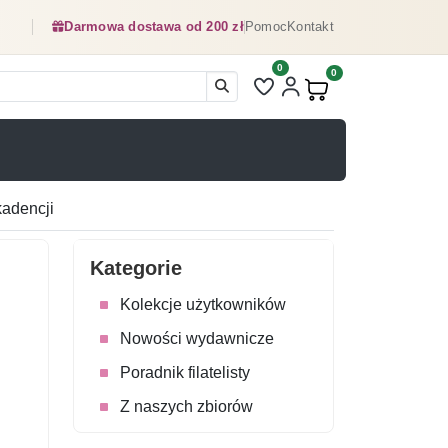
Darmowa dostawa od 200 zł
Pomoc
Kontakt
0
Liczba pozycji na liście ulubionyc
0
Produkty w koszyku:
adencji
Kategorie
Kolekcje użytkowników
Nowości wydawnicze
Poradnik filatelisty
Z naszych zbiorów