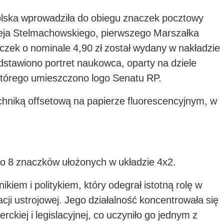
olska wprowadziła do obiegu znaczek pocztowy
eja Stelmachowskiego, pierwszego Marszałka
aczek o nominale 4,90 zł został wydany w nakładzie
stawiono portret naukowca, oparty na dziele
tórego umieszczono logo Senatu RP.
hniką offsetową na papierze fluorescencyjnym, w
o 8 znaczków ułożonych w układzie 4x2.
kiem i politykiem, który odegrał istotną rolę w
acji ustrojowej. Jego działalność koncentrowała się
ckiej i legislacyjnej, co uczyniło go jednym z