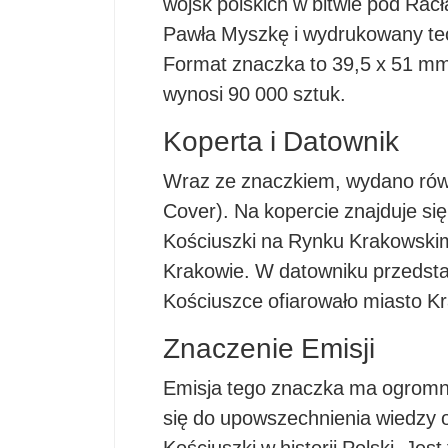
wojsk polskich w bitwie pod Rac
Pawła Myszkę i wydrukowany tec
Format znaczka to 39,5 x 51 mm
wynosi 90 000 sztuk.
Koperta i Datownik
Wraz ze znaczkiem, wydano równ
Cover). Na kopercie znajduje si
Kościuszki na Rynku Krakowskim
Krakowie. W datowniku przedsta
Kościuszce ofiarowało miasto Kr
Znaczenie Emisji
Emisja tego znaczka ma ogromne
się do upowszechnienia wiedzy o 