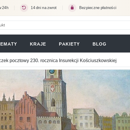
w 24h
14 dni na zwrot
Bezpieczne płatności
ERA SIĘ W NOWEJ KARCIE)
TEMATY
KRAJE
PAKIETY
BLOG
zek pocztowy 230. rocznica Insurekcji Kościuszkowskiej