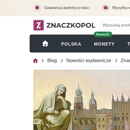
Przejdź do treści głównej
Gwarancja autentyczności
Wysyłka 
Nowość!
(OTWI
POLSKA
MONETY
Blog
Nowości wydawnicze
Znac