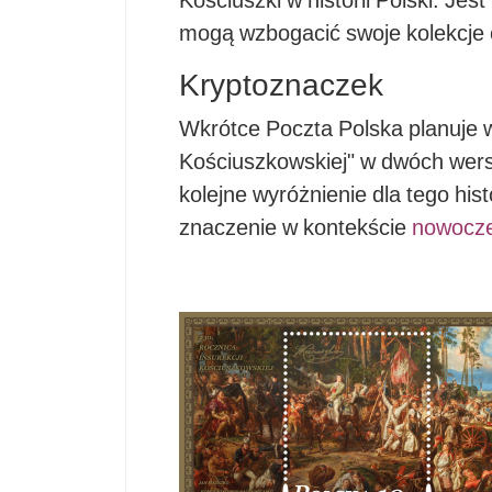
Kościuszki w historii Polski. Jest
mogą wzbogacić swoje kolekcje o 
Kryptoznaczek
Wkrótce Poczta Polska planuje w
Kościuszkowskiej" w dwóch wersj
kolejne wyróżnienie dla tego hi
znaczenie w kontekście
nowocze