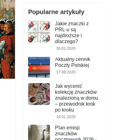
Popularne artykuły
Jakie znaczki z
PRL-u są
najdroższe i
dlaczego?
30.01.2026
Aktualny cennik
Poczty Polskiej
17.08.2020
Jak wycenić
kolekcję znaczków
znalezioną w domu
– przewodnik krok
po kroku
16.01.2026
Plan emisji
znaczków
pocztowych 2026 -