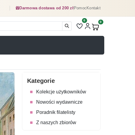
Darmowa dostawa od 200 zł
Pomoc
Kontakt
0
Liczba pozycji na liście ulubionyc
0
Produkty w koszyku:
Kategorie
Kolekcje użytkowników
Nowości wydawnicze
Poradnik filatelisty
Z naszych zbiorów