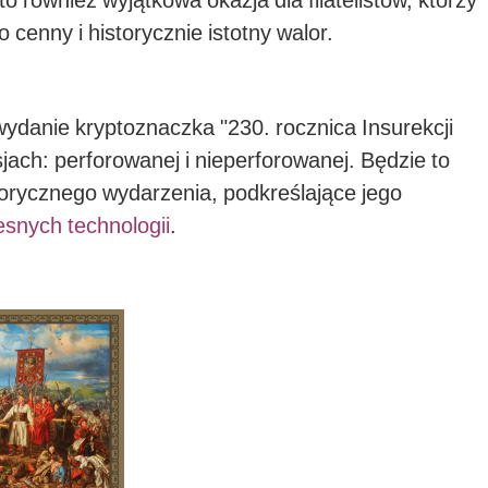
 to również wyjątkowa okazja dla filatelistów, którzy
cenny i historycznie istotny walor.
ydanie kryptoznaczka "230. rocznica Insurekcji
ach: perforowanej i nieperforowanej. Będzie to
storycznego wydarzenia, podkreślające jego
snych technologii
.