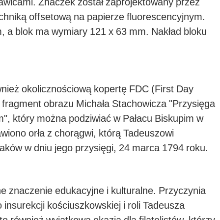
ławicami. Znaczek został zaprojektowany przez
hniką offsetową na papierze fluorescencyjnym.
, a blok ma wymiary 121 x 63 mm. Nakład bloku
ież okolicznościową kopertę FDC (First Day
ę fragment obrazu Michała Stachowicza "Przysięga
", który można podziwiać w Pałacu Biskupim w
wiono orła z chorągwi, którą Tadeuszowi
aków w dniu jego przysięgi, 24 marca 1794 roku.
 znaczenie edukacyjne i kulturalne. Przyczynia
insurekcji kościuszkowskiej i roli Tadeusza