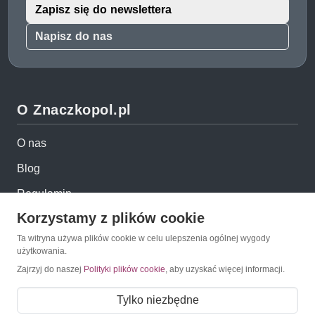
Zapisz się do newslettera
Napisz do nas
O Znaczkopol.pl
O nas
Blog
Regulamin
Korzystamy z plików cookie
Polityka prywatności
Ta witryna używa plików cookie w celu ulepszenia ogólnej wygody
Mapa strony
użytkowania.
Kontakt
Zajrzyj do naszej
Polityki plików cookie
, aby uzyskać więcej informacji.
Tylko niezbędne