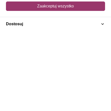
Obsługa klienta
Zaakceptuj wszystko
Pomoc i FAQ
Metody dostawy
Dostosuj
Sposoby płatności
Zwroty i reklamacje
Jak kupować?
Newsletter
Konto
Moje konto
Moje zamówienia
Mój koszyk