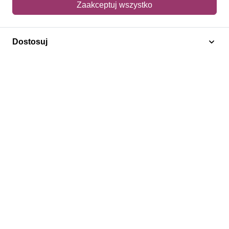
Zaakceptuj wszystko
Konto
Moje konto
Dostosuj
Moje zamówienia
Mój koszyk
Adres dostawy
Polecamy
Znaczki Konie
Znaczki Politycy
Znaczki Żaglowce
Znaczki Kwiaty
Znaczki Herby / Heraldyka / Symbole