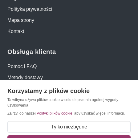
Polityka prywatności
Mapa strony
Kontakt
Obsługa klienta
Pomoc i FAQ
Metody dostawy
Sposoby płatności
Korzystamy z plików cookie
Zwroty i reklamacje
Ta witryna używa plików cookie w celu ulepszenia ogólnej wygody
użytkowania.
Jak kupować?
Zajrzyj do naszej
Polityki plików cookie
, aby uzyskać więcej informacji.
Newsletter
Tylko niezbędne