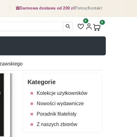
Darmowa dostawa od 200 zł
Pomoc
Kontakt
0
Liczba pozycji na liście ulubionyc
0
Produkty w koszyku:
szawskiego
Kategorie
Kolekcje użytkowników
Nowości wydawnicze
Poradnik filatelisty
Z naszych zbiorów