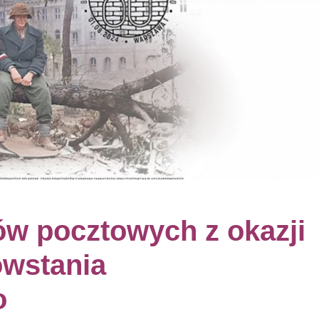
ów pocztowych z okazji
owstania
o