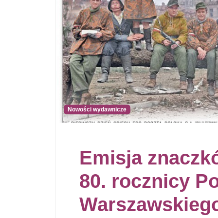
Nowości wydawnicze
Emisja znaczk
80. rocznicy P
Warszawskieg