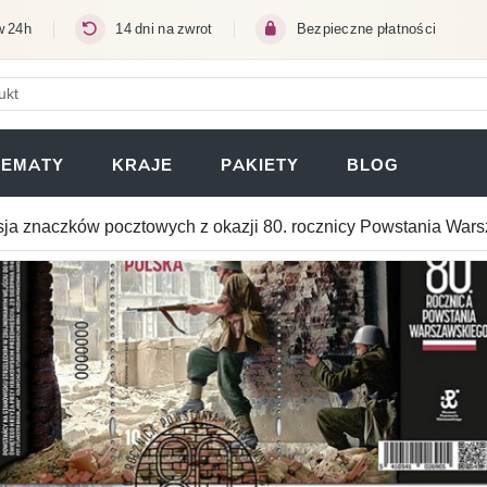
w 24h
14 dni na zwrot
Bezpieczne płatności
ERA SIĘ W NOWEJ KARCIE)
TEMATY
KRAJE
PAKIETY
BLOG
ja znaczków pocztowych z okazji 80. rocznicy Powstania War