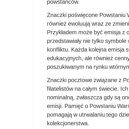
powstańców.
Znaczki poświęcone Powstaniu W
również ewoluują wraz ze zmienia
Przykładem może być emisja z ok
przedstawiały nie tylko symbole w
konfliktu. Każda kolejna emisja s
edukacyjnych, ale również cenn
poszukiwanym na rynku wtórny
Znaczki pocztowe związane z P
filatelistów na całym świecie. 
nominalną, zwłaszcza gdy są on
emisji. Pamięć o Powstaniu War
pomagają w utrwalaniu tego dzied
kolekcjonerstwa.