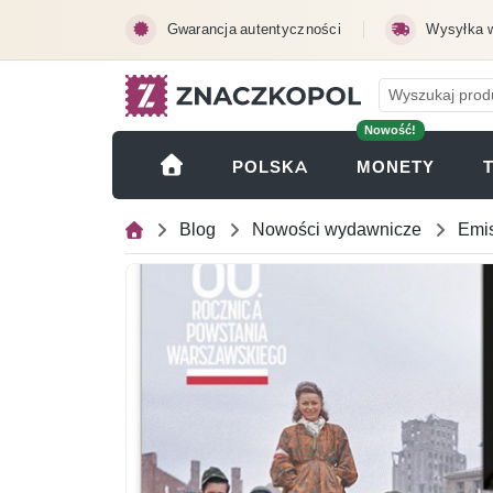
Przejdź do treści głównej
Gwarancja autentyczności
Wysyłka 
Nowość!
(OTWI
POLSKA
MONETY
Blog
Nowości wydawnicze
Emis