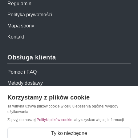
Regulamin
Polityka prywatności
Mapa strony
Kontakt
Obsługa klienta
Pomoc i FAQ
Metody dostawy
Sposoby płatności
Korzystamy z plików cookie
Zwroty i reklamacje
Ta witryna używa plików cookie w celu ulepszenia ogólnej wygody
użytkowania.
Jak kupować?
Zajrzyj do naszej
Polityki plików cookie
, aby uzyskać więcej informacji.
Newsletter
Tylko niezbędne