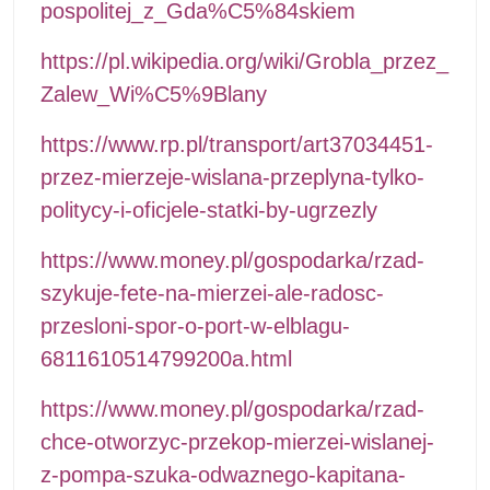
pospolitej_z_Gda%C5%84skiem
https://pl.wikipedia.org/wiki/Grobla_przez_
Zalew_Wi%C5%9Blany
https://www.rp.pl/transport/art37034451-
przez-mierzeje-wislana-przeplyna-tylko-
politycy-i-oficjele-statki-by-ugrzezly
https://www.money.pl/gospodarka/rzad-
szykuje-fete-na-mierzei-ale-radosc-
przesloni-spor-o-port-w-elblagu-
6811610514799200a.html
https://www.money.pl/gospodarka/rzad-
chce-otworzyc-przekop-mierzei-wislanej-
z-pompa-szuka-odwaznego-kapitana-