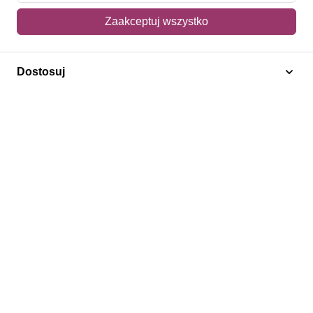
Konto
Zaakceptuj wszystko
Moje konto
Dostosuj
Moje zamówienia
Mój koszyk
Adres dostawy
Polecamy
Znaczki Konie
Znaczki Politycy
Znaczki Żaglowce
Znaczki Kwiaty
Znaczki Herby / Heraldyka / Symbole