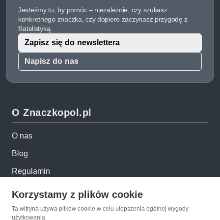
Jesteśmy tu, by pomóc – niezależnie, czy szukasz
konkretnego znaczka, czy dopiero zaczynasz przygodę z
filatelistyką.
Zapisz się do newslettera
Napisz do nas
O Znaczkopol.pl
O nas
Blog
Regulamin
Polityka prywatności
Korzystamy z plików cookie
Mapa strony
Ta witryna używa plików cookie w celu ulepszenia ogólnej wygody
użytkowania.