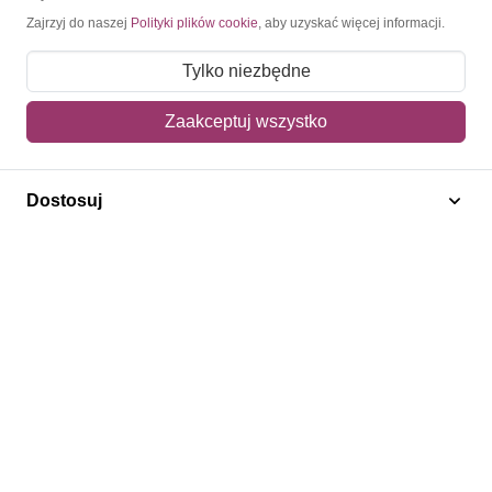
Kontakt
Zajrzyj do naszej
Polityki plików cookie
, aby uzyskać więcej informacji.
Tylko niezbędne
Obsługa klienta
Zaakceptuj wszystko
Pomoc i FAQ
Metody dostawy
Dostosuj
Sposoby płatności
Zwroty i reklamacje
Jak kupować?
Newsletter
Konto
Moje konto