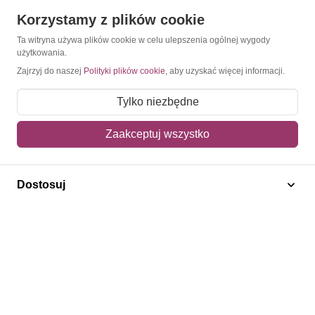
Obsługa klienta
Korzystamy z plików cookie
Pomoc i FAQ
Ta witryna używa plików cookie w celu ulepszenia ogólnej wygody
użytkowania.
Metody dostawy
Zajrzyj do naszej
Polityki plików cookie
, aby uzyskać więcej informacji.
Sposoby płatności
Tylko niezbędne
Zwroty i reklamacje
Zaakceptuj wszystko
Jak kupować?
Newsletter
Dostosuj
Konto
Moje konto
Moje zamówienia
Mój koszyk