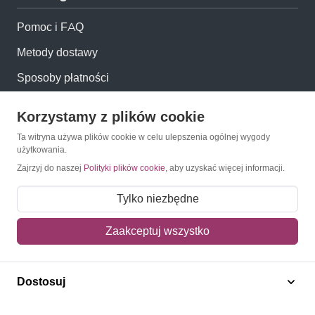
Pomoc i FAQ
Metody dostawy
Sposoby płatności
Zwroty i reklamacje
Korzystamy z plików cookie
Jak kupować?
Ta witryna używa plików cookie w celu ulepszenia ogólnej wygody
użytkowania.
Newsletter
Zajrzyj do naszej
Polityki plików cookie
, aby uzyskać więcej informacji.
Tylko niezbędne
Konto
Zaakceptuj wszystko
Moje konto
Moje zamówienia
Dostosuj
Mój koszyk
Adres dostawy