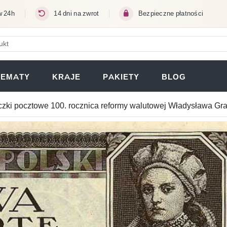
w 24h
14 dni na zwrot
Bezpieczne płatności
ERA SIĘ W NOWEJ KARCIE)
TEMATY
KRAJE
PAKIETY
BLOG
zki pocztowe 100. rocznica reformy walutowej Władysława Gr