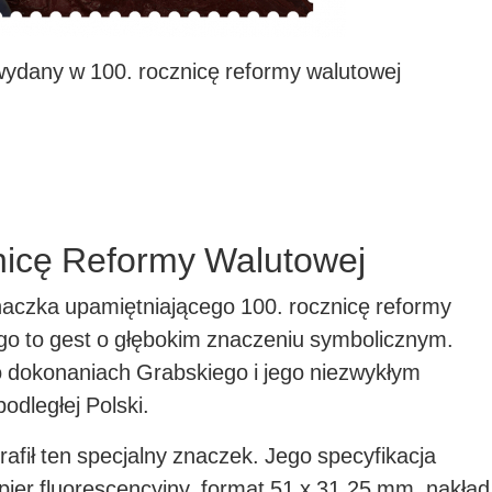
ydany w 100. rocznicę reformy walutowej
nicę Reformy Walutowej
aczka upamiętniającego 100. rocznicę reformy
o to gest o głębokim znaczeniu symbolicznym.
o dokonaniach Grabskiego i jego niezwykłym
odległej Polski.
rafił ten specjalny znaczek. Jego specyfikacja
apier fluorescencyjny, format 51 x 31,25 mm, nakład