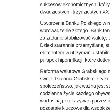
sukcesów ekonomicznych, któryc
dwudziestych i trzydziestych XX
Utworzenie Banku Polskiego w r
wprowadzenie złotego. Bank ten d
za zadanie stabilizować walutę, 
Dzięki starannie przemyślanej st
elementem w utrzymaniu stabilno
pułapek hiperinflacji, które dotk
Reforma walutowa Grabskiego m
swoje działania Grabski nie tylk
społeczeństwo, jak ważna jest s
codzienne życie każdego obywate
wartością przekazywaną przez po
pozostaje kluczowe dla współcz