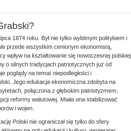
Grabski?
ipca 1874 roku. Był nie tylko wybitnym politykiem i
ale przede wszystkim cenionym ekonomistą,
ący wpływ na kształtowanie się nowoczesnej polskiej
 o silnych tradycjach patriotycznych już od
je poglądy na temat niepodległości i
lski. Jego edukacja ekonomiczna zdobyta na
sytetach, połączona z głębokim patriotyzmem,
pcji reformy walutowej. Miała ona stabilizować
orów i wojen.
cję Polski nie ograniczał się tylko do sfery
aktywny na polu edukacji i kultury, wspierając