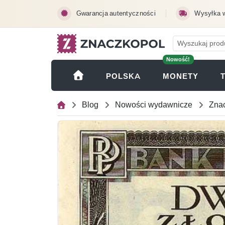
Przejdź do treści głównej
Gwarancja autentyczności
Wysyłka 
Nowość!
(OTWI
POLSKA
MONETY
Blog
Nowości wydawnicze
Znac