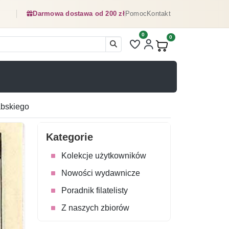
Darmowa dostawa od 200 zł
Pomoc
Kontakt
0
Liczba pozycji na liście ulubionyc
0
Produkty w koszyku:
abskiego
Kategorie
Kolekcje użytkowników
Nowości wydawnicze
Poradnik filatelisty
Z naszych zbiorów