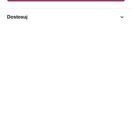
Dodaj do koszyka
Dostosuj
Flagi / Sztandary
ZSRR 1988 Mi 5813 Czyste **