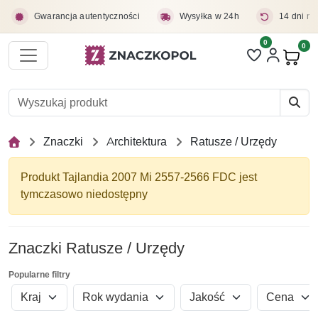
Przejdź do treści głównej
Gwarancja autentyczności
Wysyłka w 24h
14 dni na
0
Liczba pozycji 
0
Pro
Znaczki
Architektura
Ratusze / Urzędy
Produkt Tajlandia 2007 Mi 2557-2566 FDC jest
tymczasowo niedostępny
Znaczki Ratusze / Urzędy
Popularne filtry
Kraj
Rok wydania
Jakość
Cena